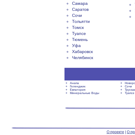
Самара
Саратов
Сочи
Тольятти
Томск
Туапсе
Тюмень
Уфа
Хабаровск
Челябинск
Анапа
Новоро
Геленджик
Сочи
Евпатория
Труска
Минеральные Воды
Туапсе
О проекте
|
О пр