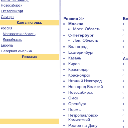
Новосибирск
Екатеринбург
Самара
Россия >>
Бе
Карты погоды:
Москва
Россия
Моск. Область
-
Московская область
С-Петербург
-
Ленобласть
Лен. Область
Европа
Волгоград
Северная Америка
Екатеринбург
Реклама
Казань
Аз
Киров
Краснодар
Красноярск
Нижний Новгород
Новгород Великий
Новосибирск
Омск
Оренбург
Пермь
Петропавловск-
Камчатский
Ростов-на-Дону