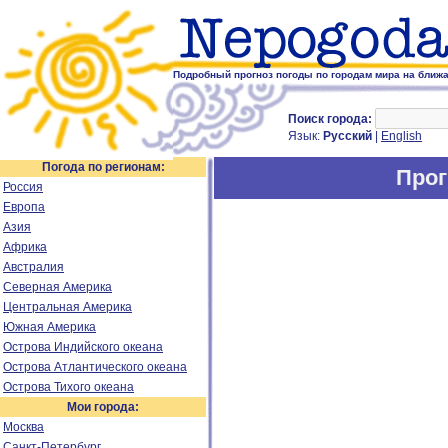
Подробный прогноз погоды по городам мира на ближ
Поиск города:
Язык:
Русский
|
English
Погода по регионам:
Прог
Россия
Европа
Азия
Африка
Австралия
Северная Америка
Центральная Америка
Южная Америка
Острова Индийского океана
Острова Атлантического океана
Острова Тихого океана
Мои города:
Москва
Санкт-Петербург