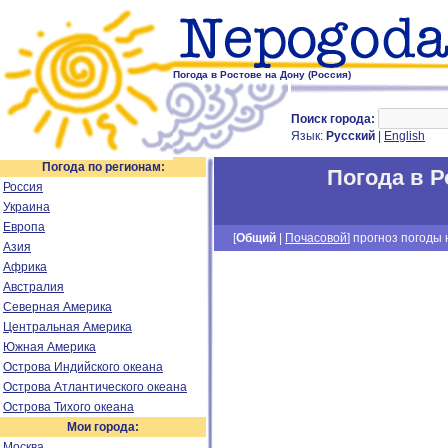
Погода в Ростове на Дону (Россия)
Поиск города:
Язык:
Русский
|
English
Погода по регионам:
Погода в Р
Россия
Украина
Европа
[
Общий
|
Почасовой
] прогноз погоды н
Азия
Африка
Австралия
Северная Америка
Центральная Америка
Южная Америка
Острова Индийского океана
Острова Атлантического океана
Острова Тихого океана
Мои города:
Москва