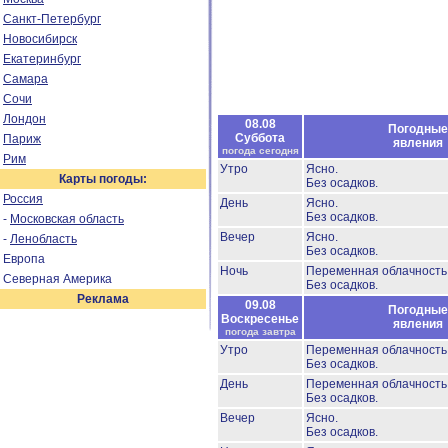
Санкт-Петербург
Новосибирск
Екатеринбург
Самара
Сочи
Лондон
08.08
Погодные
Суббота
Париж
явления
погода сегодня
Рим
Утро
Ясно.
Карты погоды:
Без осадков.
Россия
День
Ясно.
Без осадков.
-
Московская область
Вечер
Ясно.
-
Ленобласть
Без осадков.
Европа
Ночь
Переменная облачность
Северная Америка
Без осадков.
Реклама
09.08
Погодные
Воскресенье
явления
погода завтра
Утро
Переменная облачност
Без осадков.
День
Переменная облачность
Без осадков.
Вечер
Ясно.
Без осадков.