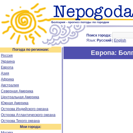
Болгария - прогноз погоды по городам
Поиск города:
Язык:
Русский
|
English
Погода по регионам:
Европа
: Бол
Россия
Украина
Европа
Азия
Африка
Австралия
Северная Америка
Центральная Америка
Южная Америка
Острова Индийского океана
Острова Атлантического океана
Острова Тихого океана
Мои города:
Москва