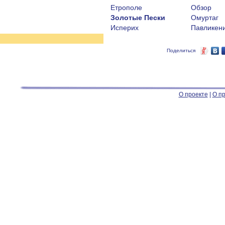
Етрополе
Обзор
Золотые Пески
Омуртаг
Исперих
Павликен
Поделиться
О проекте
|
О пр