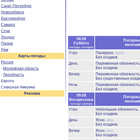
Санкт-Петербург
Новосибирск
Екатеринбург
Самара
Сочи
Лондон
08.08
Погодны
Суббота
Париж
явлени
погода сегодня
Рим
Утро
Пасмурно.
(92%)
Карты погоды:
Без осадков.
Россия
День
Переменная облачност
Без осадков.
-
Московская область
Вечер
Переменная облачност
-
Ленобласть
Без существенных осадк
Европа
Ночь
Переменная облачност
Северная Америка
Без осадков.
Реклама
09.08
Погодны
Воскресенье
явлени
погода завтра
Утро
Небольшая облачность.
Без осадков.
День
Ясно.
(4%)
Без осадков.
Вечер
Ясно.
(1%)
Без осадков.