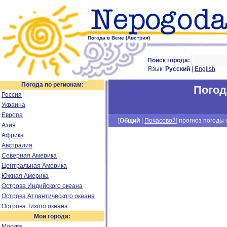
Погода в Вене (Австрия)
Поиск города:
Язык:
Русский
|
English
Погода по регионам:
Погод
Россия
Украина
Европа
[
Общий
|
Почасовой
] прогноз погоды н
Азия
Африка
Австралия
Северная Америка
Центральная Америка
Южная Америка
Острова Индийского океана
Острова Атлантического океана
Острова Тихого океана
Мои города:
Москва