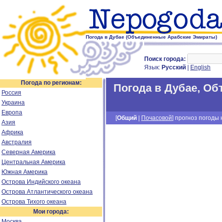
Погода в Дубае (Объединенные Арабские Эмираты)
Поиск города:
Язык:
Русский
|
English
Погода по регионам:
Погода в Дубае
,
Об
Россия
Украина
Европа
[
Общий
|
Почасовой
] прогноз погоды н
Азия
Африка
Австралия
Северная Америка
Центральная Америка
Южная Америка
Острова Индийского океана
Острова Атлантического океана
Острова Тихого океана
Мои города:
Москва