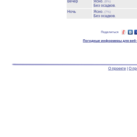
Вечер
Ясно.
(8%)
Без осадков.
Ночь
Ясно.
(7%)
Без осадков.
Поделиться
Погодные информеры для веб-м
О проекте
|
О пр