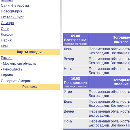
Санкт-Петербург
Новосибирск
Екатеринбург
Самара
Сочи
Лондон
09.08
Погодные
Воскресенье
Париж
явления
погода сегодня
Рим
День
Переменная облачност
Карты погоды:
Без осадков.
Возможна г
Россия
Вечер
Переменная облачност
Без осадков.
Возможна г
-
Московская область
Ночь
Переменная облачност
-
Ленобласть
Без осадков.
Европа
10.08
Погодные
Северная Америка
Понедельник
явления
Реклама
погода завтра
Утро
Переменная облачност
Без осадков.
День
Переменная облачност
Без осадков.
Возможна г
Вечер
Переменная облачност
Без осадков.
Ночь
Переменная облачность
Без осадков.
Возможна г