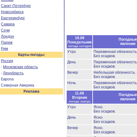
Санкт-Петербург
Новосибирск
Екатеринбург
Самара
Сочи
Лондон
10.08
Погодные
Понедельник
Париж
явления
погода сегодня
Рим
Утро
Переменная облачност
Карты погоды:
Без осадков.
Россия
День
Переменная облачност
Без осадков.
-
Московская область
Вечер
Небольшая облачность.
-
Ленобласть
Без осадков.
Европа
Ночь
Переменная облачност
Северная Америка
Без осадков.
Реклама
11.08
Погодные
Вторник
явления
погода завтра
Утро
Ясно.
Без осадков.
День
Ясно.
Без осадков.
Вечер
Ясно.
Без осадков.