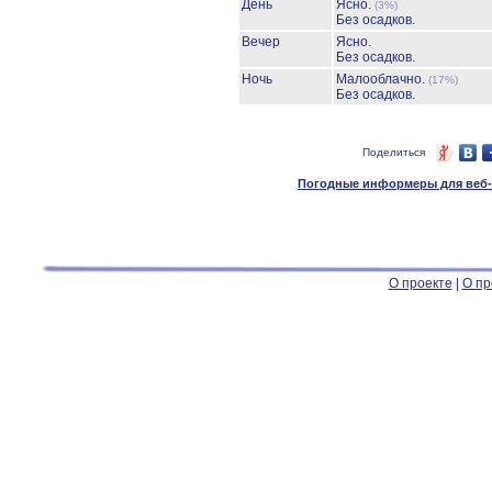
День
Ясно.
(3%)
Без осадков.
Вечер
Ясно.
Без осадков.
Ночь
Малооблачно.
(17%)
Без осадков.
Поделиться
Погодные информеры для веб-м
О проекте
|
О пр