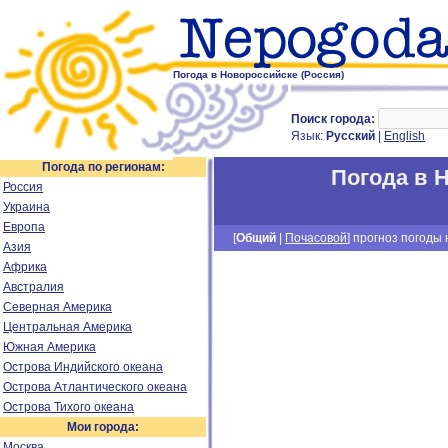
Погода в Новороссийске (Россия)
Поиск города:
Язык:
Русский
|
English
Погода по регионам:
Погода в 
Россия
Украина
Европа
[
Общий
|
Почасовой
] прогноз погоды н
Азия
Африка
Австралия
Северная Америка
Центральная Америка
Южная Америка
Острова Индийского океана
Острова Атлантического океана
Острова Тихого океана
Мои города:
Москва