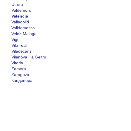
Utrera
Valdemoro
Valencia
Valladolid
Valldemossa
Velez-Malaga
Vigo
Vila-real
Viladecans
Vilanova i la Geltru
Vitoria
Zamora
Zaragoza
Капдепера