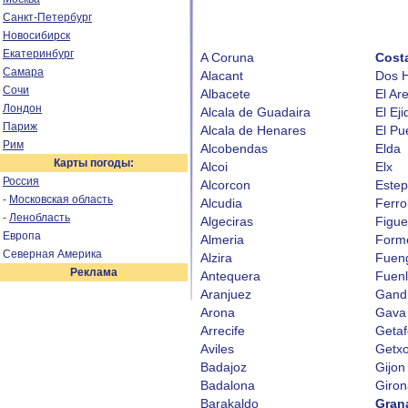
Санкт-Петербург
Новосибирск
Екатеринбург
A Coruna
Cost
Самара
Alacant
Dos 
Сочи
Albacete
El Ar
Лондон
Alcala de Guadaira
El Eji
Париж
Alcala de Henares
El Pu
Рим
Alcobendas
Elda
Карты погоды:
Alcoi
Elx
Россия
Alcorcon
Este
-
Московская область
Alcudia
Ferro
-
Ленобласть
Algeciras
Figue
Европа
Almeria
Form
Северная Америка
Alzira
Fueng
Реклама
Antequera
Fuen
Aranjuez
Gand
Arona
Gava
Arrecife
Getaf
Aviles
Getx
Badajoz
Gijon
Badalona
Giron
Barakaldo
Gran