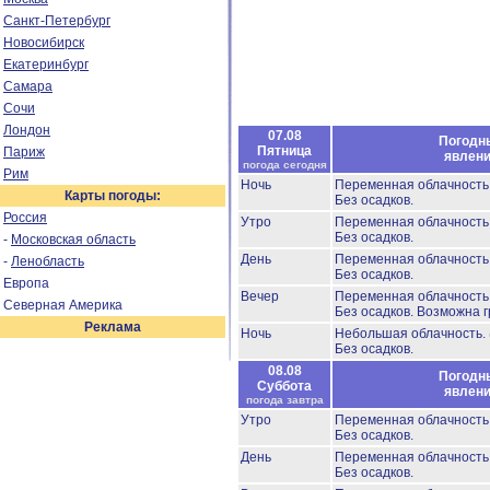
Санкт-Петербург
Новосибирск
Екатеринбург
Самара
Сочи
Лондон
07.08
Погодн
Пятница
Париж
явлен
погода сегодня
Рим
Ночь
Переменная облачност
Карты погоды:
Без осадков.
Россия
Утро
Переменная облачност
Без осадков.
-
Московская область
День
Переменная облачност
-
Ленобласть
Без осадков.
Европа
Вечер
Переменная облачност
Северная Америка
Без осадков.
Возможна г
Реклама
Ночь
Небольшая облачность.
Без осадков.
08.08
Погодн
Суббота
явлен
погода завтра
Утро
Переменная облачност
Без осадков.
День
Переменная облачност
Без осадков.