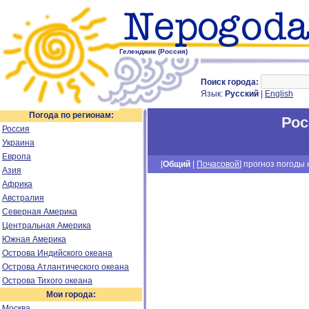
Геленджик (Россия)
Поиск города:
Язык:
Русский
|
English
Погода по регионам:
Рос
Россия
Украина
Европа
[
Общий
|
Почасовой
] прогноз погоды н
Азия
Африка
Австралия
Северная Америка
Центральная Америка
Южная Америка
Острова Индийского океана
Острова Атлантического океана
Острова Тихого океана
Мои города:
Москва