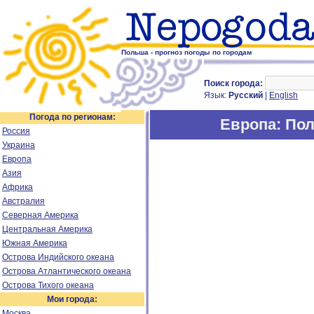
Польша - прогноз погоды по городам
Поиск города:
Язык:
Русский
|
English
Погода по регионам:
Европа
: По
Россия
Украина
Европа
Азия
Африка
Австралия
Северная Америка
Центральная Америка
Южная Америка
Острова Индийского океана
Острова Атлантического океана
Острова Тихого океана
Мои города:
Москва