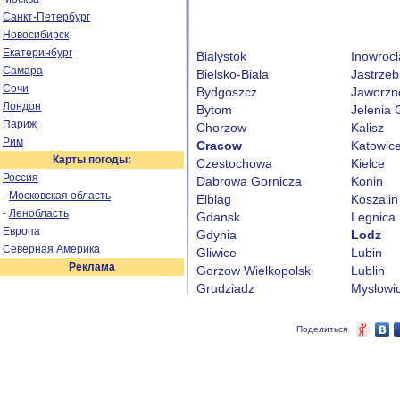
Санкт-Петербург
Новосибирск
Екатеринбург
Bialystok
Inowroc
Самара
Bielsko-Biala
Jastrzeb
Сочи
Bydgoszcz
Jaworzn
Лондон
Bytom
Jelenia 
Париж
Chorzow
Kalisz
Рим
Cracow
Katowic
Карты погоды:
Czestochowa
Kielce
Россия
Dabrowa Gornicza
Konin
-
Московская область
Elblag
Koszalin
-
Ленобласть
Gdansk
Legnica
Европа
Gdynia
Lodz
Северная Америка
Gliwice
Lubin
Реклама
Gorzow Wielkopolski
Lublin
Grudziadz
Myslowi
Поделиться