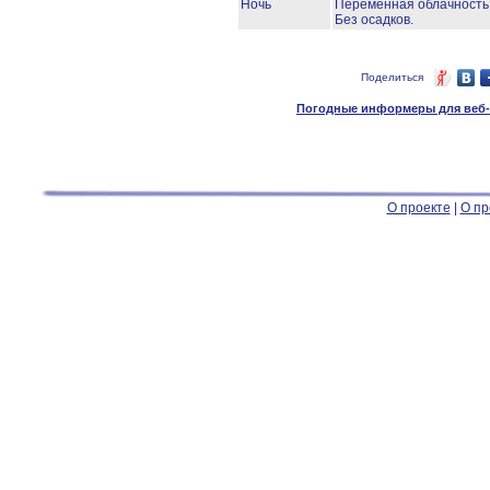
Ночь
Переменная облачност
Без осадков.
Поделиться
Погодные информеры для веб-м
О проекте
|
О пр