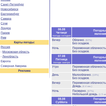
Санкт-Петербург
Новосибирск
Екатеринбург
Самара
Сочи
Лондон
06.08
Погодны
Четверг
Париж
явлени
погода сегодня
Рим
Вечер
Облачно.
(82%)
Карты погоды:
Без осадков.
Россия
Ночь
Переменная облачност
Без осадков.
-
Московская область
07.08
-
Ленобласть
Погодны
Пятница
явлени
Европа
погода завтра
Северная Америка
Утро
Переменная облачност
Без осадков.
Реклама
День
Малооблачно.
(19%)
Без осадков.
Вечер
Переменная облачност
Дождь.
(4.4 мм.)
Ночь
Пасмурно.
(97%)
Небольшой дождь.
(1.5 м
08.08
Погодны
Суббота
явлени