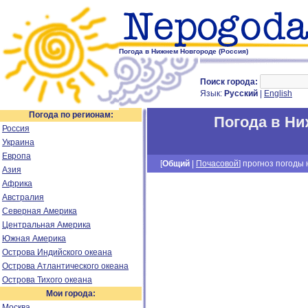
Погода в Нижнем Новгороде (Россия)
Поиск города:
Язык:
Русский
|
English
Погода по регионам:
Погода в Н
Россия
Украина
Европа
[
Общий
|
Почасовой
] прогноз погоды н
Азия
Африка
Австралия
Северная Америка
Центральная Америка
Южная Америка
Острова Индийского океана
Острова Атлантического океана
Острова Тихого океана
Мои города:
Москва