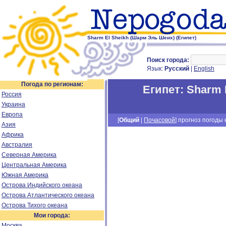
Sharm El Sheikh (Шарм Эль Шеих) (Египет)
Поиск города:
Язык:
Русский
|
English
Погода по регионам:
Египет
:
Sharm 
Россия
Украина
Европа
[
Общий
|
Почасовой
] прогноз погоды н
Азия
Африка
Австралия
Северная Америка
Центральная Америка
Южная Америка
Острова Индийского океана
Острова Атлантического океана
Острова Тихого океана
Мои города:
Москва