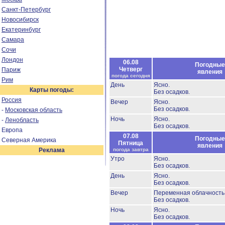
Санкт-Петербург
Новосибирск
Екатеринбург
Самара
Сочи
Лондон
06.08
Погодные
Четверг
Париж
явления
погода сегодня
Рим
День
Ясно.
Карты погоды:
Без осадков.
Россия
Вечер
Ясно.
Без осадков.
-
Московская область
Ночь
Ясно.
-
Ленобласть
Без осадков.
Европа
07.08
Погодные
Северная Америка
Пятница
явления
Реклама
погода завтра
Утро
Ясно.
Без осадков.
День
Ясно.
Без осадков.
Вечер
Переменная облачност
Без осадков.
Ночь
Ясно.
Без осадков.