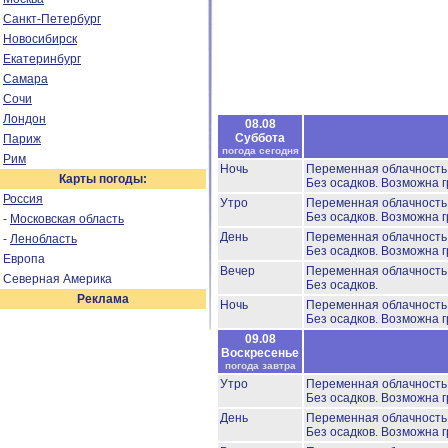
Санкт-Петербург
Новосибирск
Екатеринбург
Самара
Сочи
Лондон
08.08
Суббота
Париж
погода сегодня
Рим
Ночь
Переменная облачност
Карты погоды:
Без осадков.
Возможна г
Россия
Утро
Переменная облачност
Без осадков.
Возможна г
-
Московская область
День
Переменная облачность
-
Ленобласть
Без осадков.
Возможна г
Европа
Вечер
Переменная облачност
Северная Америка
Без осадков.
Реклама
Ночь
Переменная облачност
Без осадков.
Возможна г
09.08
Воскресенье
погода завтра
Утро
Переменная облачност
Без осадков.
Возможна г
День
Переменная облачность
Без осадков.
Возможна г