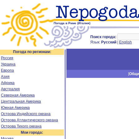
Погода в Риме (Италия)
Поиск города:
Язык:
Русский
|
English
Погода по регионам:
Россия
Украина
Европа
[
Общ
Азия
Африка
Австралия
Северная Америка
Центральная Америка
Южная Америка
Острова Индийского океана
Острова Атлантического океана
Острова Тихого океана
Мои города:
Москва