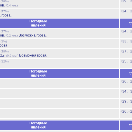
ь
+29..+
(20%)
ов.
(0.4 мм.)
ь
+24..+
(47%)
 гроза.
Погодные
t
явления
ь
+24..+
(27%)
ов.
Возможна гроза.
(0.2 мм.)
ь
+33..+
(1%)
роза.
ь
+27..+
(28%)
ждь.
Возможна гроза.
(0.6 мм.)
ь
+25..+
(12%)
Погодные
t
явления
+26..+
+34..+
+29..+
+26..+
Погодные
t
явления