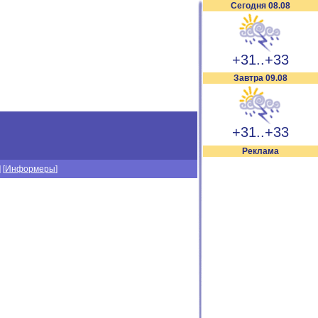
Сегодня 08.08
+31..+33
Завтра 09.08
+31..+33
Реклама
] [
Информеры
]