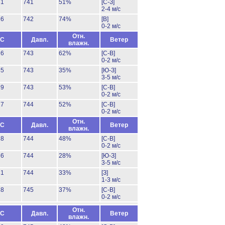
31
741
51%
[С-З]
2-4 м/с
26
742
74%
[В]
0-2 м/с
Отн.
°C
Давл.
Ветер
влажн.
26
743
62%
[С-В]
0-2 м/с
35
743
35%
[Ю-З]
3-5 м/с
29
743
53%
[С-В]
0-2 м/с
27
744
52%
[С-В]
0-2 м/с
Отн.
°C
Давл.
Ветер
влажн.
28
744
48%
[С-В]
0-2 м/с
36
744
28%
[Ю-З]
3-5 м/с
31
744
33%
[З]
1-3 м/с
28
745
37%
[С-В]
0-2 м/с
Отн.
°C
Давл.
Ветер
влажн.