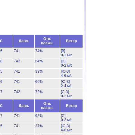
Отн.
°C
Давл.
Ветер
влажн.
26
741
74%
[В]
0-1 м/с
28
742
64%
[Ю]
0-2 м/с
35
741
39%
[Ю-З]
4-6 м/с
29
741
66%
[Ю-З]
2-4 м/с
27
742
72%
[С-З]
0-2 м/с
Отн.
°C
Давл.
Ветер
влажн.
27
741
62%
[С]
0-2 м/с
35
741
37%
[Ю-З]
4-6 м/с