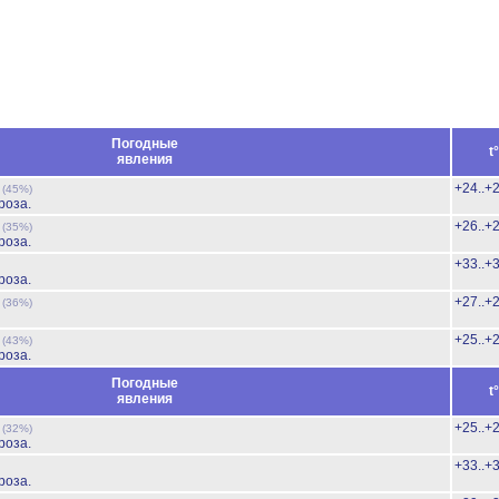
Погодные
t
явления
ь
+24..+
(45%)
роза.
ь
+26..+
(35%)
роза.
+33..+
роза.
ь
+27..+
(36%)
ь
+25..+
(43%)
роза.
Погодные
t
явления
ь
+25..+
(32%)
роза.
+33..+
роза.