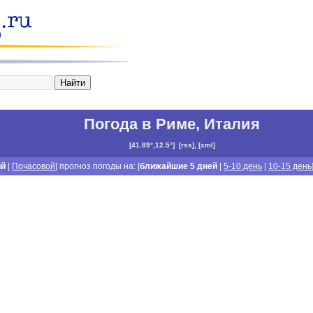
Погода в Риме
,
Италия
[
41.89°,12.5°
]
[
rss
], [
xml
]
ий
|
Почасовой
] прогноз погоды на: [
ближайшие 5 дней
|
5-10 день
|
10-15 день