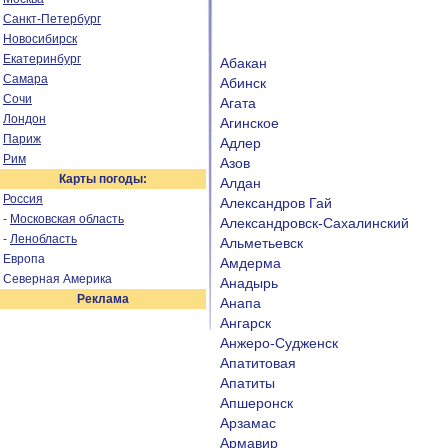
Санкт-Петербург
Новосибирск
Екатеринбург
Абакан
Самара
Абинск
Сочи
Агата
Лондон
Агинское
Париж
Адлер
Рим
Азов
Карты погоды:
Алдан
Россия
Александров Гай
-
Московская область
Александровск-Сахалинский
-
Ленобласть
Альметьевск
Европа
Амдерма
Северная Америка
Анадырь
Реклама
Анапа
Ангарск
Анжеро-Судженск
Апатитовая
Апатиты
Апшеронск
Арзамас
Армавир