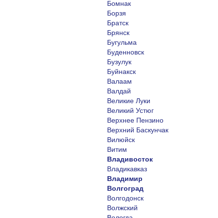
Бомнак
Борзя
Братск
Брянск
Бугульма
Буденновск
Бузулук
Буйнакск
Валаам
Валдай
Великие Луки
Великий Устюг
Верхнее Пензино
Верхний Баскунчак
Вилюйск
Витим
Владивосток
Владикавказ
Владимир
Волгоград
Волгодонск
Волжский
Вологда