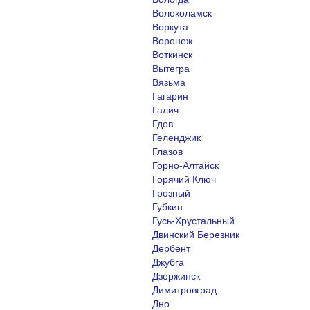
Волоколамск
Воркута
Воронеж
Воткинск
Вытегра
Вязьма
Гагарин
Галич
Гдов
Геленджик
Глазов
Горно-Алтайск
Горячий Ключ
Грозный
Губкин
Гусь-Хрустальный
Двинский Березник
Дербент
Джубга
Дзержинск
Димитровград
Дно