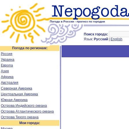
Погода в России - прогноз по городам
Поиск города:
Язык:
Русский
|
English
Погода по регионам:
Россия
Украина
Европа
Азия
Африка
Австралия
Северная Америка
Центральная Америка
Южная Америка
Острова Индийского океана
Острова Атлантического океана
Острова Тихого океана
Мои города:
Москва