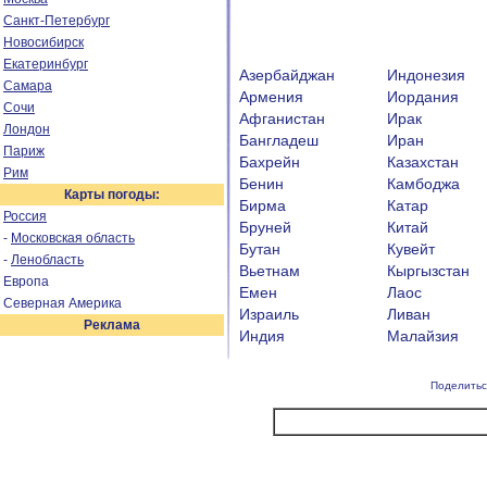
Санкт-Петербург
Новосибирск
Екатеринбург
Азербайджан
Индонезия
Самара
Армения
Иордания
Сочи
Афганистан
Ирак
Лондон
Бангладеш
Иран
Париж
Бахрейн
Казахстан
Рим
Бенин
Камбоджа
Карты погоды:
Бирма
Катар
Россия
Бруней
Китай
-
Московская область
Бутан
Кувейт
-
Ленобласть
Вьетнам
Кыргызстан
Европа
Емен
Лаос
Северная Америка
Израиль
Ливан
Реклама
Индия
Малайзия
Поделитьс