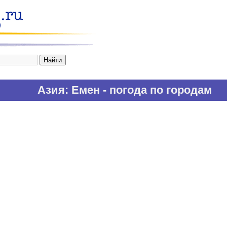
Азия
: Емен - погода по городам