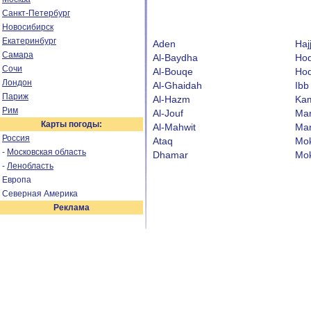
Санкт-Петербург
Новосибирск
Екатеринбург
Aden
Haj
Самара
Al-Baydha
Hod
Сочи
Al-Bouqe
Hod
Лондон
Al-Ghaidah
Ibb
Париж
Al-Hazm
Ka
Рим
Al-Jouf
Mar
Карты погоды:
Al-Mahwit
Mar
Россия
Ataq
Mo
-
Московская область
Dhamar
Mo
-
Ленобласть
Европа
Северная Америка
Реклама