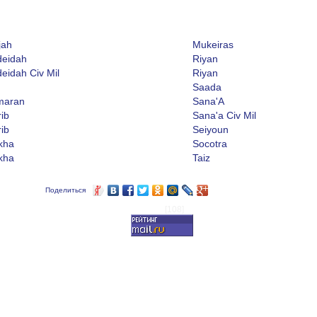
jah
Mukeiras
eidah
Riyan
eidah Civ Mil
Riyan
Saada
maran
Sana'A
ib
Sana'a Civ Mil
ib
Seiyoun
kha
Socotra
kha
Taiz
Поделиться
[108]