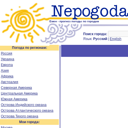
Емен - прогноз погоды по городам
Поиск города:
Язык:
Русский
|
English
Погода по регионам:
Россия
Украина
Европа
Азия
Африка
Австралия
Северная Америка
Центральная Америка
Южная Америка
Острова Индийского океана
Острова Атлантического океана
Острова Тихого океана
Мои города:
Москва