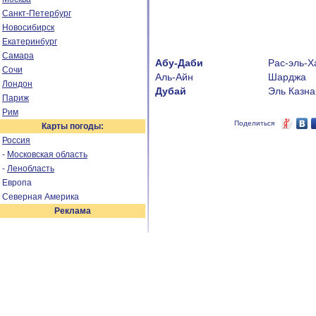
Санкт-Петербург
Новосибирск
Екатеринбург
Самара
Абу-Даби
Рас-эль-
Сочи
Аль-Айн
Шарджа
Лондон
Дубай
Эль Казна
Париж
Рим
Поделиться
Карты погоды:
Россия
-
Московская область
-
Ленобласть
Европа
Северная Америка
Реклама