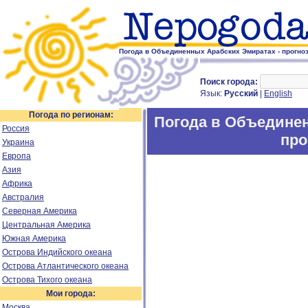
Погода в Объединенных Арабских Эмиратах - прогноз
Поиск города:
Язык:
Русский
|
English
Погода по регионам:
Погода в Объединен
Россия
про
Украина
Европа
Азия
Африка
Австралия
Северная Америка
Центральная Америка
Южная Америка
Острова Индийского океана
Острова Атлантического океана
Острова Тихого океана
Мои города:
Москва