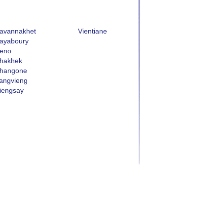
avannakhet
Vientiane
ayaboury
eno
hakhek
hangone
angvieng
iengsay