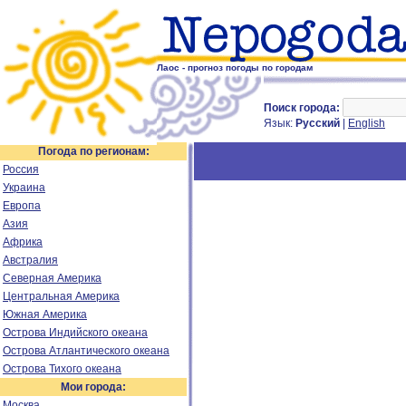
Лаос - прогноз погоды по городам
Поиск города:
Язык:
Русский
|
English
Погода по регионам:
Россия
Украина
Европа
Азия
Африка
Австралия
Северная Америка
Центральная Америка
Южная Америка
Острова Индийского океана
Острова Атлантического океана
Острова Тихого океана
Мои города:
Москва