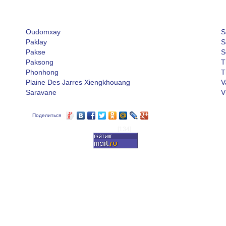
Oudomxay
S
Paklay
S
Pakse
S
Paksong
T
Phonhong
T
Plaine Des Jarres Xiengkhouang
V
Saravane
V
Поделиться
[134]