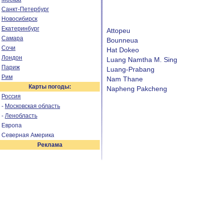
Санкт-Петербург
Новосибирск
Екатеринбург
Attopeu
Самара
Bounneua
Сочи
Hat Dokeo
Лондон
Luang Namtha M. Sing
Париж
Luang-Prabang
Рим
Nam Thane
Карты погоды:
Napheng Pakcheng
Россия
-
Московская область
-
Ленобласть
Европа
Северная Америка
Реклама