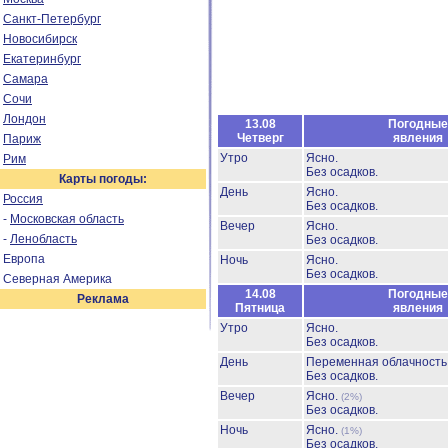
Санкт-Петербург
Новосибирск
Екатеринбург
Самара
Сочи
Лондон
13.08
Погодные
Четверг
явления
Париж
Утро
Ясно.
Рим
Без осадков.
Карты погоды:
День
Ясно.
Россия
Без осадков.
-
Московская область
Вечер
Ясно.
-
Ленобласть
Без осадков.
Европа
Ночь
Ясно.
Без осадков.
Северная Америка
14.08
Погодные
Реклама
Пятница
явления
Утро
Ясно.
Без осадков.
День
Переменная облачност
Без осадков.
Вечер
Ясно.
(2%)
Без осадков.
Ночь
Ясно.
(1%)
Без осадков.