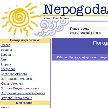
Погода в Риме (Италия)
Поиск города:
Язык:
Русский
|
English
Погода по регионам:
Погод
Россия
Украина
Европа
[
Общий
|
Почасовой
] прогноз погоды н
Азия
Африка
Австралия
Северная Америка
Центральная Америка
Южная Америка
Острова Индийского океана
Острова Атлантического океана
Острова Тихого океана
Мои города:
Москва