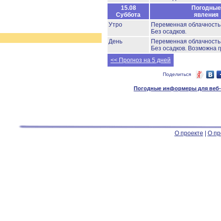
15.08
Погодные
Суббота
явления
Утро
Переменная облачност
Без осадков.
День
Переменная облачност
Без осадков.
Возможна г
<< Прогноз на 5 дней
Поделиться
Погодные информеры для веб-м
О проекте
|
О пр