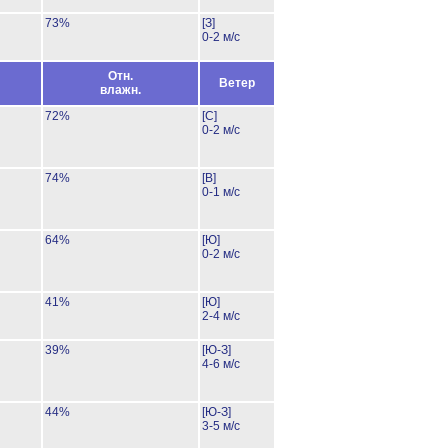
73%
[З]
0-2 м/с
Отн.
Ветер
влажн.
72%
[С]
0-2 м/с
74%
[В]
0-1 м/с
64%
[Ю]
0-2 м/с
41%
[Ю]
2-4 м/с
39%
[Ю-З]
4-6 м/с
44%
[Ю-З]
3-5 м/с