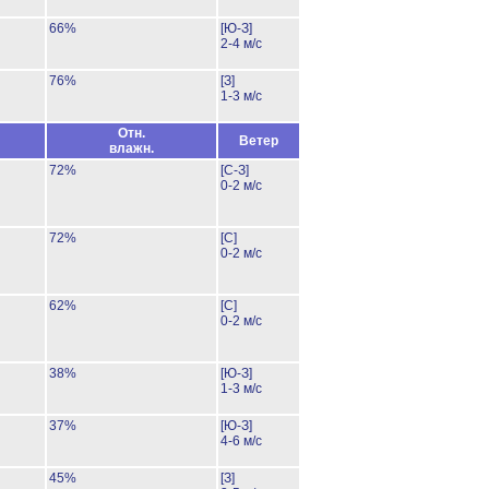
66%
[Ю-З]
2-4 м/с
76%
[З]
1-3 м/с
Отн.
Ветер
влажн.
72%
[С-З]
0-2 м/с
72%
[С]
0-2 м/с
62%
[С]
0-2 м/с
38%
[Ю-З]
1-3 м/с
37%
[Ю-З]
4-6 м/с
45%
[З]