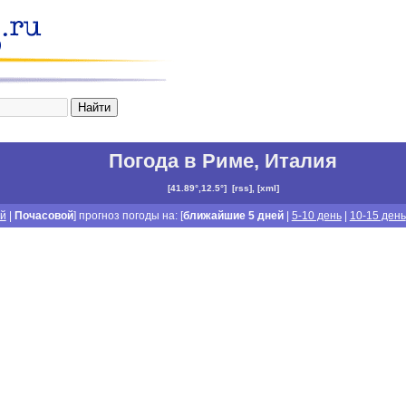
Погода в Риме
,
Италия
[
41.89°,12.5°
]
[
rss
], [
xml
]
й
|
Почасовой
] прогноз погоды на: [
ближайшие 5 дней
|
5-10 день
|
10-15 день