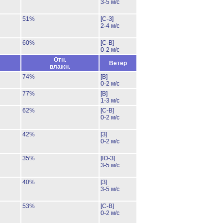
3-5 м/с
51%
[С-З]
2-4 м/с
60%
[С-В]
0-2 м/с
Отн.
Ветер
влажн.
74%
[В]
0-2 м/с
77%
[В]
1-3 м/с
62%
[С-В]
0-2 м/с
42%
[З]
0-2 м/с
35%
[Ю-З]
3-5 м/с
40%
[З]
3-5 м/с
53%
[С-В]
0-2 м/с