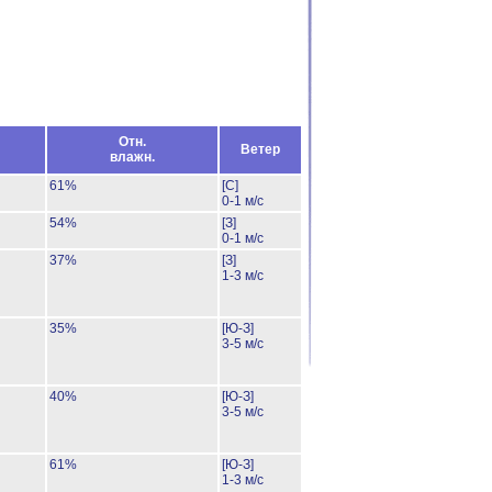
Отн.
Ветер
влажн.
61%
[С]
0-1 м/с
54%
[З]
0-1 м/с
37%
[З]
1-3 м/с
35%
[Ю-З]
3-5 м/с
40%
[Ю-З]
3-5 м/с
61%
[Ю-З]
1-3 м/с