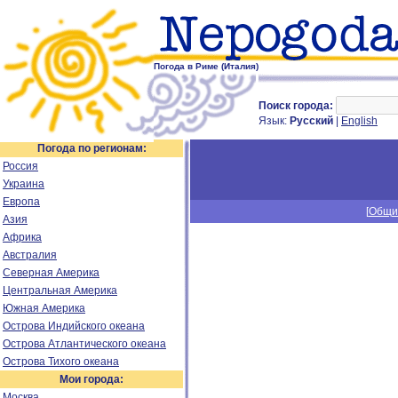
Погода в Риме (Италия)
Поиск города:
Язык:
Русский
|
English
Погода по регионам:
Россия
Украина
Европа
[
Общи
Азия
Африка
Австралия
Северная Америка
Центральная Америка
Южная Америка
Острова Индийского океана
Острова Атлантического океана
Острова Тихого океана
Мои города:
Москва