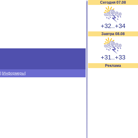
Сегодня 07.08
+32..+34
Завтра 08.08
+31..+33
Реклама
] [
Информеры
]