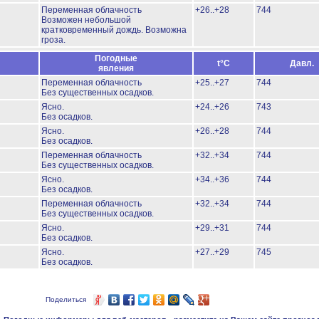
Переменная облачность
+26..+28
744
Возможен небольшой
кратковременный дождь.
Возможна
гроза.
Погодные
t°C
Давл.
явления
Переменная облачность
+25..+27
744
Без существенных осадков.
Ясно.
+24..+26
743
Без осадков.
Ясно.
+26..+28
744
Без осадков.
Переменная облачность
+32..+34
744
Без существенных осадков.
Ясно.
+34..+36
744
Без осадков.
Переменная облачность
+32..+34
744
Без существенных осадков.
Ясно.
+29..+31
744
Без осадков.
Ясно.
+27..+29
745
Без осадков.
Поделиться