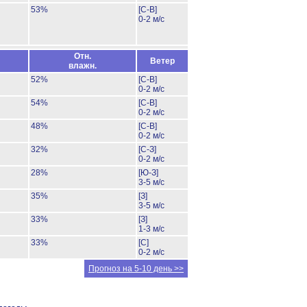
53%
[С-В]
0-2 м/с
Отн.
Ветер
влажн.
52%
[С-В]
0-2 м/с
54%
[С-В]
0-2 м/с
48%
[С-В]
0-2 м/с
32%
[С-З]
0-2 м/с
28%
[Ю-З]
3-5 м/с
35%
[З]
3-5 м/с
33%
[З]
1-3 м/с
33%
[С]
0-2 м/с
Прогноз на 5-10 день >>