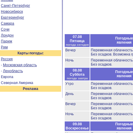
Санкт-Петербург
Новосибирск
Екатеринбург
Самара
Сочи
Лондон
07.08
Погодные
Пятница
Париж
явления
погода сегодня
Рим
Вечер
Переменная облачност
Карты погоды:
Без осадков.
Возможна г
Россия
Ночь
Переменная облачност
Без осадков.
-
Московская область
08.08
-
Ленобласть
Погодные
Суббота
явления
Европа
погода завтра
Северная Америка
Утро
Переменная облачность
Без осадков.
Реклама
День
Переменная облачность
Без осадков.
Вечер
Переменная облачност
Без осадков.
Ночь
Переменная облачност
Без осадков.
09.08
Погодные
Воскресенье
явления