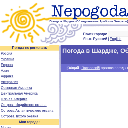
Погода в Шардже (Объединенные Арабские Эмираты)
Поиск города:
Язык:
Русский
|
English
Погода по регионам:
Погода в Шардже
,
Об
Россия
Украина
Европа
[
Общий
|
Почасовой
] прогноз погоды н
Азия
Африка
Австралия
Северная Америка
Центральная Америка
Южная Америка
Острова Индийского океана
Острова Атлантического океана
Острова Тихого океана
Мои города:
Москва