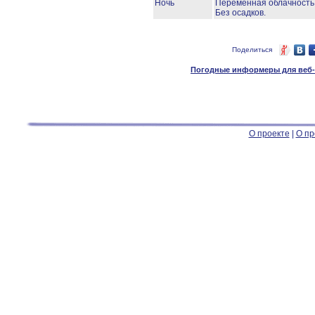
Ночь
Переменная облачност
Без осадков.
Поделиться
Погодные информеры для веб-м
О проекте
|
О пр