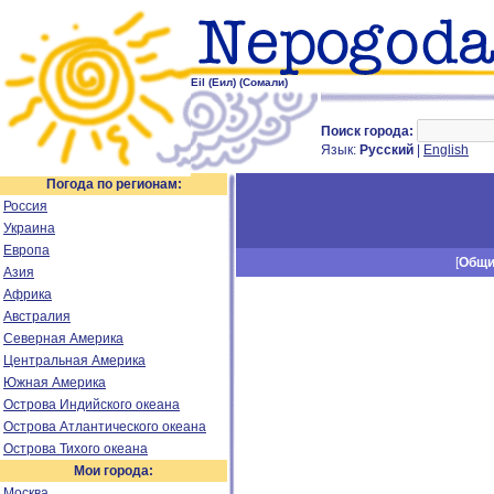
Eil (Еил) (Сомали)
Поиск города:
Язык:
Русский
|
English
Погода по регионам:
Россия
Украина
Европа
[
Общ
Азия
Африка
Австралия
Северная Америка
Центральная Америка
Южная Америка
Острова Индийского океана
Острова Атлантического океана
Острова Тихого океана
Мои города:
Москва