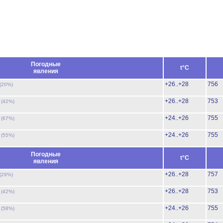
Погодные
t°C
явления
+26..+28
756
(20%)
ь
+26..+28
753
(42%)
ь
+24..+26
755
(67%)
ь
+24..+26
755
(55%)
Погодные
t°C
явления
+26..+28
757
(29%)
ь
+26..+28
753
(42%)
ь
+24..+26
755
(58%)