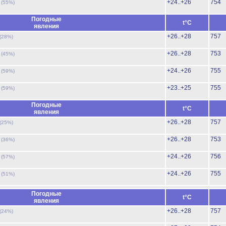
ь
+24..+26
754
(55%)
Погодные
t°C
явления
+26..+28
757
(28%)
ь
+26..+28
753
(45%)
ь
+24..+26
755
(59%)
ь
+23..+25
755
(59%)
Погодные
t°C
явления
+26..+28
757
(25%)
ь
+26..+28
753
(36%)
ь
+24..+26
756
(57%)
ь
+24..+26
755
(51%)
Погодные
t°C
явления
+26..+28
757
(24%)