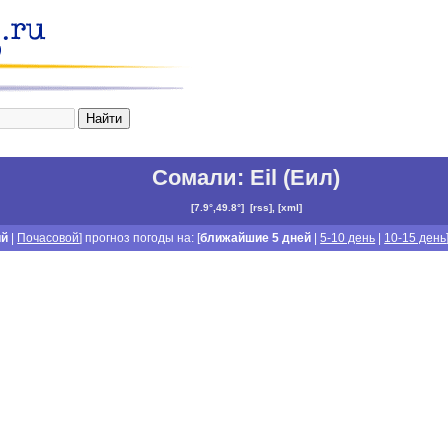
Сомали
:
Eil (Еил)
[
7.9°,49.8°
]
[
rss
], [
xml
]
ий
|
Почасовой
] прогноз погоды на: [
ближайшие 5 дней
|
5-10 день
|
10-15 день