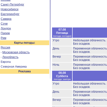
Санкт-Петербург
Новосибирск
Екатеринбург
Самара
Сочи
Лондон
07.08
Пятница
Париж
погода сегодня
Рим
Утро
Небольшая облачность.
Карты погоды:
Без осадков.
Россия
День
Переменная облачност
Без осадков.
-
Московская область
Вечер
Переменная облачност
-
Ленобласть
Без осадков.
Европа
Ночь
Переменная облачност
Северная Америка
Без осадков.
Реклама
08.08
Суббота
погода завтра
Утро
Небольшая облачность.
Без осадков.
День
Переменная облачност
Без осадков.
Вечер
Переменная облачност
Без осадков.