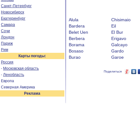
Санкт-Петербург
Новосибирск
Екатеринбург
Alula
Chisimaio
Самара
Bardera
Eil
Сочи
Belet Uen
El Bur
Лондон
Berbera
Erigavo
Париж
Borama
Galcayo
Рим
Bosaso
Gardo
Карты погоды:
Burao
Garoe
Россия
-
Московская область
Поделиться
-
Ленобласть
Европа
Северная Америка
Реклама