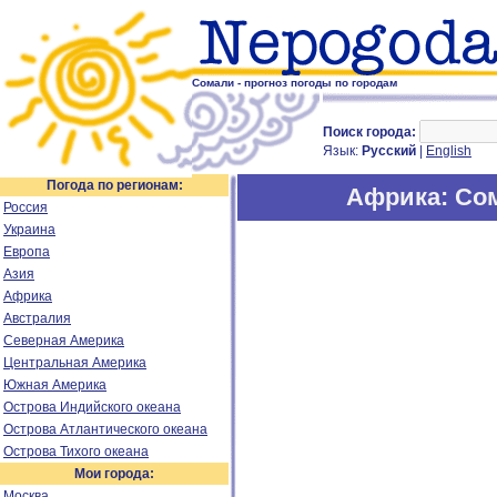
Сомали - прогноз погоды по городам
Поиск города:
Язык:
Русский
|
English
Погода по регионам:
Африка
: Со
Россия
Украина
Европа
Азия
Африка
Австралия
Северная Америка
Центральная Америка
Южная Америка
Острова Индийского океана
Острова Атлантического океана
Острова Тихого океана
Мои города:
Москва