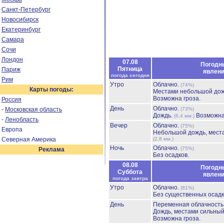
Санкт-Петербург
Новосибирск
Екатеринбург
Самара
Сочи
Лондон
07.08
Погодн
Пятница
Париж
явлен
погода сегодня
Рим
Утро
Облачно.
(74%)
Карты погоды:
Местами небольшой до
Возможна гроза.
Россия
День
Облачно.
-
Московская область
(73%)
Дождь.
Возможна
(6.4 мм.)
-
Ленобласть
Вечер
Облачно.
(75%)
Европа
Небольшой дождь, мест
Северная Америка
(2.8 мм.)
Ночь
Облачно.
(75%)
Реклама
Без осадков.
08.08
Погодн
Суббота
явлен
погода завтра
Утро
Облачно.
(81%)
Без существенных осадк
День
Переменная облачност
Дождь, местами сильны
Возможна гроза.