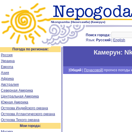
Nkongsamba (Нконгсамба) (Камерун)
Поиск города:
Язык:
Русский
|
English
Погода по регионам:
Камерун
:
Nk
Россия
Украина
Европа
[
Общий
|
Почасовой
] прогноз погоды н
Азия
Африка
Австралия
Северная Америка
Центральная Америка
Южная Америка
Острова Индийского океана
Острова Атлантического океана
Острова Тихого океана
Мои города:
Москва