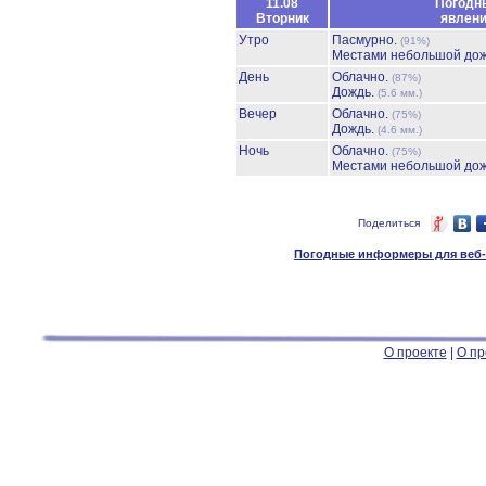
11.08
Погодн
Вторник
явлен
Утро
Пасмурно.
(91%)
Местами небольшой до
День
Облачно.
(87%)
Дождь.
(5.6 мм.)
Вечер
Облачно.
(75%)
Дождь.
(4.6 мм.)
Ночь
Облачно.
(75%)
Местами небольшой до
Поделиться
Погодные информеры для веб-м
О проекте
|
О пр