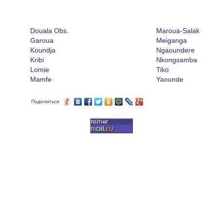
Douala Obs.
Maroua-Salak
Garoua
Meiganga
Koundja
Ngaoundere
Kribi
Nkongsamba
Lomie
Tiko
Mamfe
Yaounde
Поделиться
[122]