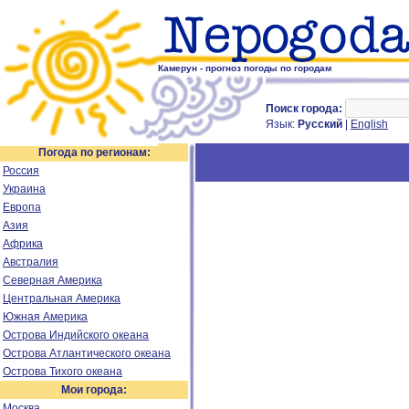
Камерун - прогноз погоды по городам
Поиск города:
Язык:
Русский
|
English
Погода по регионам:
Россия
Украина
Европа
Азия
Африка
Австралия
Северная Америка
Центральная Америка
Южная Америка
Острова Индийского океана
Острова Атлантического океана
Острова Тихого океана
Мои города:
Москва