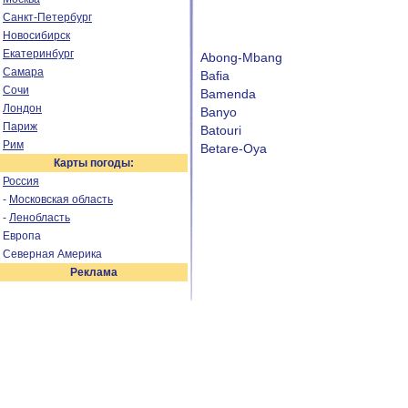
Санкт-Петербург
Новосибирск
Екатеринбург
Abong-Mbang
Самара
Bafia
Сочи
Bamenda
Лондон
Banyo
Париж
Batouri
Рим
Betare-Oya
Карты погоды:
Россия
-
Московская область
-
Ленобласть
Европа
Северная Америка
Реклама