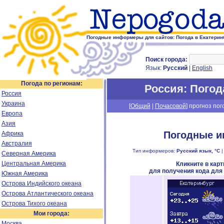
Погодные информеры для сайтов: Погода в Екатеринб
Поиск города:
Язык:
Русский
|
English
Погода по регионам:
Россия
: Пого
Россия
Украина
[
Общий
|
Почасовой
] прогноз пог
Европа
Азия
Погодные и
Африка
Австралия
Тип информеров:
Русский язык, °C
Северная Америка
Центральная Америка
Кликните в кар
для получения кода для
Южная Америка
Острова Индийского океана
Острова Атлантического океана
Острова Тихого океана
Мои города:
Москва