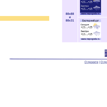
88x88
и
88x31
О проекте
|
О пр