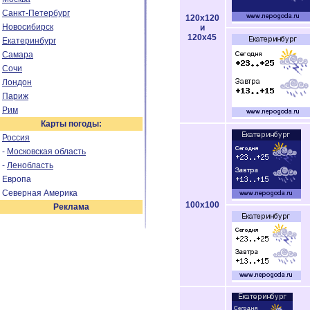
Санкт-Петербург
120x120
Новосибирск
и
120x45
Екатеринбург
Самара
Сочи
Лондон
Париж
Рим
Карты погоды:
Россия
-
Московская область
-
Ленобласть
Европа
Северная Америка
100x100
Реклама