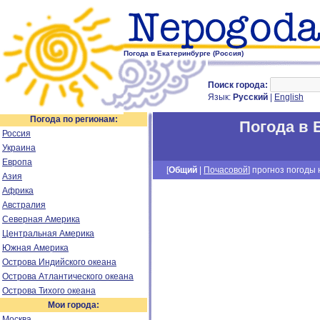
Погода в Екатеринбурге (Россия)
Поиск города:
Язык:
Русский
|
English
Погода по регионам:
Погода в 
Россия
Украина
Европа
[
Общий
|
Почасовой
] прогноз погоды н
Азия
Африка
Австралия
Северная Америка
Центральная Америка
Южная Америка
Острова Индийского океана
Острова Атлантического океана
Острова Тихого океана
Мои города:
Москва