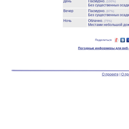
День
Пасмурно.
(100%)
Без существенных осадк
Вечер
Пасмурно.
(97%)
Без существенных осадк
Ночь
Облачно.
(75%)
Местами небольшой до
Поделиться
Погодные информеры для веб-м
О проекте
|
О пр