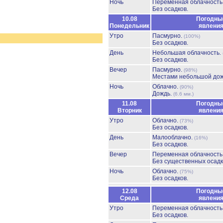
Ночь
Переменная облачност
Без осадков.
10.08
Погодны
Понедельник
явлени
Утро
Пасмурно.
(100%)
Без осадков.
День
Небольшая облачность.
Без осадков.
Вечер
Пасмурно.
(98%)
Местами небольшой до
Ночь
Облачно.
(90%)
Дождь.
(6.6 мм.)
11.08
Погодны
Вторник
явлени
Утро
Облачно.
(73%)
Без осадков.
День
Малооблачно.
(16%)
Без осадков.
Вечер
Переменная облачност
Без существенных осадк
Ночь
Облачно.
(75%)
Без осадков.
12.08
Погодны
Среда
явлени
Утро
Переменная облачност
Без осадков.