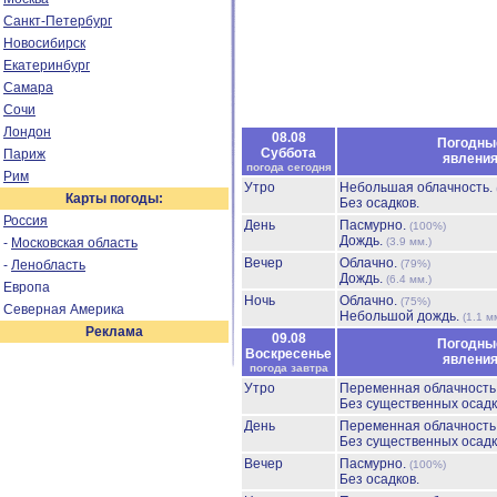
Санкт-Петербург
Новосибирск
Екатеринбург
Самара
Сочи
Лондон
08.08
Погодны
Суббота
Париж
явлени
погода сегодня
Рим
Утро
Небольшая облачность.
Карты погоды:
Без осадков.
Россия
День
Пасмурно.
(100%)
Дождь.
-
Московская область
(3.9 мм.)
Вечер
Облачно.
-
Ленобласть
(79%)
Дождь.
(6.4 мм.)
Европа
Ночь
Облачно.
(75%)
Северная Америка
Небольшой дождь.
(1.1 м
Реклама
09.08
Погодны
Воскресенье
явлени
погода завтра
Утро
Переменная облачност
Без существенных осадк
День
Переменная облачност
Без существенных осадк
Вечер
Пасмурно.
(100%)
Без осадков.