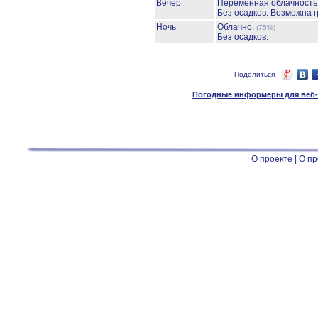
Вечер
Переменная облачност
Без осадков.
Возможна г
Ночь
Облачно.
(75%)
Без осадков.
Поделиться
Погодные информеры для веб-м
О проекте
|
О пр