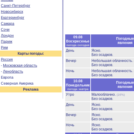
Санкт-Петербург
Новосибирск
Екатеринбург
Самара
Сочи
Лондон
09.08
Погодные
Воскресенье
Париж
явления
погода сегодня
Рим
День
Ясно.
Карты погоды:
Без осадков.
Россия
Вечер
Небольшая облачность.
Без осадков.
-
Московская область
Ночь
Небольшая облачность.
-
Ленобласть
Без осадков.
Европа
10.08
Погодные
Северная Америка
Понедельник
явления
Реклама
погода завтра
Утро
Малооблачно.
(16%)
Без осадков.
День
Ясно.
Без осадков.
Вечер
Ясно.
Без осадков.
Ночь
Ясно.
Без осадков.