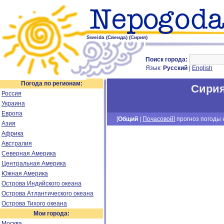
Sweida (Свеида) (Сирия)
Поиск города:
Язык:
Русский
|
English
Погода по регионам:
Сири
Россия
Украина
Европа
[
Общий
|
Почасовой
] прогноз погоды н
Азия
Африка
Австралия
Северная Америка
Центральная Америка
Южная Америка
Острова Индийского океана
Острова Атлантического океана
Острова Тихого океана
Мои города:
Москва