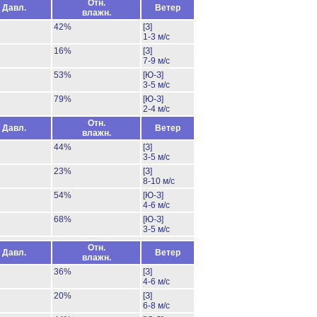
Отн.
Давл.
Ветер
влажн.
42%
[З]
1-3 м/с
16%
[З]
7-9 м/с
53%
[Ю-З]
3-5 м/с
79%
[Ю-З]
2-4 м/с
Отн.
Давл.
Ветер
влажн.
44%
[З]
3-5 м/с
23%
[З]
8-10 м/с
54%
[Ю-З]
4-6 м/с
68%
[Ю-З]
3-5 м/с
Отн.
Давл.
Ветер
влажн.
36%
[З]
4-6 м/с
20%
[З]
6-8 м/с