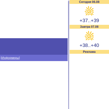
Сегодня 06.08
+37..+39
Завтра 07.08
+38..+40
Реклама
] [
Информеры
]