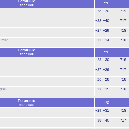
Погодные
t°C
явления
+28..+30
719
+38..+40
717
+27..+29
718
ь
+22..+24
718
(53%)
Погодные
t°C
явления
+28..+30
718
+37..+39
717
+26..+28
718
+23..+25
718
(35%)
Погодные
t°C
явления
+29..+31
718
+38..+40
717