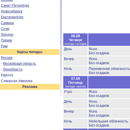
Санкт-Петербург
Новосибирск
Екатеринбург
Самара
Сочи
Лондон
06.08
Четверг
Париж
погода сегодня
Рим
День
Ясно.
Карты погоды:
Без осадков.
Россия
Вечер
Ясно.
Без осадков.
-
Московская область
Ночь
Переменная облачност
-
Ленобласть
Без осадков.
Европа
07.08
Северная Америка
Пятница
Реклама
погода завтра
Утро
Ясно.
Без осадков.
День
Ясно.
Без осадков.
Вечер
Ясно.
Без осадков.
Ночь
Небольшая облачность.
Без осадков.