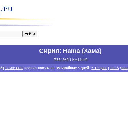
Сирия
:
Hama (Хама)
[
35.1°,36.8°
]
[
rss
], [
xml
]
ий
|
Почасовой
] прогноз погоды на: [
ближайшие 5 дней
|
5-10 день
|
10-15 день