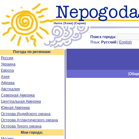
Hama (Хама) (Сирия)
Поиск города:
Язык:
Русский
|
English
Погода по регионам:
Россия
Украина
Европа
[
Общ
Азия
Африка
Австралия
Северная Америка
Центральная Америка
Южная Америка
Острова Индийского океана
Острова Атлантического океана
Острова Тихого океана
Мои города:
Москва