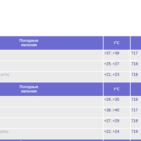
Погодные
t°C
явления
+37..+39
717
+25..+27
718
ь
+21..+23
718
(47%)
Погодные
t°C
явления
+28..+30
718
+38..+40
717
+27..+29
718
+22..+24
719
(33%)