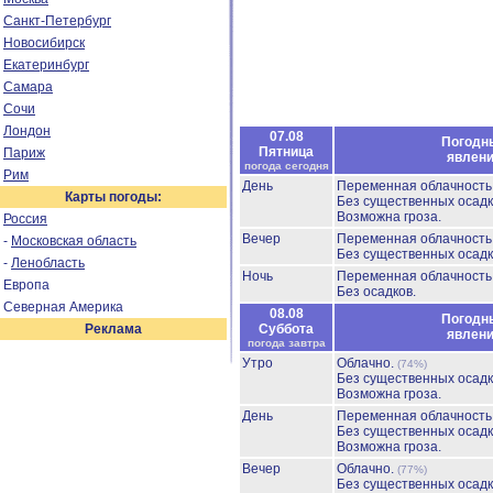
Санкт-Петербург
Новосибирск
Екатеринбург
Самара
Сочи
Лондон
07.08
Погодн
Пятница
Париж
явлен
погода сегодня
Рим
День
Переменная облачност
Карты погоды:
Без существенных осадк
Возможна гроза.
Россия
Вечер
Переменная облачност
-
Московская область
Без существенных осадк
-
Ленобласть
Ночь
Переменная облачност
Европа
Без осадков.
Северная Америка
08.08
Погодн
Реклама
Суббота
явлен
погода завтра
Утро
Облачно.
(74%)
Без существенных осадк
Возможна гроза.
День
Переменная облачност
Без существенных осадк
Возможна гроза.
Вечер
Облачно.
(77%)
Без существенных осадк