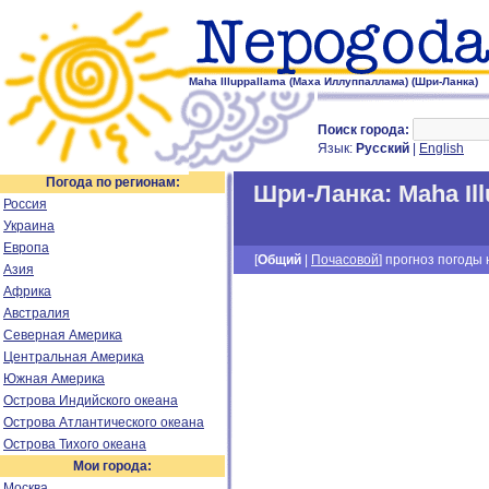
Maha Illuppallama (Маха Иллуппаллама) (Шри-Ланка)
Поиск города:
Язык:
Русский
|
English
Погода по регионам:
Шри-Ланка
:
Maha Il
Россия
Украина
Европа
[
Общий
|
Почасовой
] прогноз погоды н
Азия
Африка
Австралия
Северная Америка
Центральная Америка
Южная Америка
Острова Индийского океана
Острова Атлантического океана
Острова Тихого океана
Мои города:
Москва