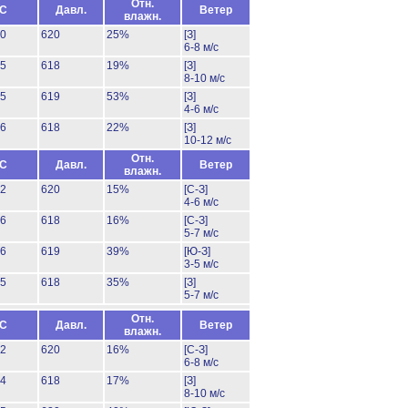
Отн.
°C
Давл.
Ветер
влажн.
30
620
25%
[З]
6-8 м/с
35
618
19%
[З]
8-10 м/с
25
619
53%
[З]
4-6 м/с
26
618
22%
[З]
10-12 м/с
Отн.
°C
Давл.
Ветер
влажн.
32
620
15%
[С-З]
4-6 м/с
36
618
16%
[С-З]
5-7 м/с
26
619
39%
[Ю-З]
3-5 м/с
25
618
35%
[З]
5-7 м/с
Отн.
°C
Давл.
Ветер
влажн.
32
620
16%
[С-З]
6-8 м/с
34
618
17%
[З]
8-10 м/с