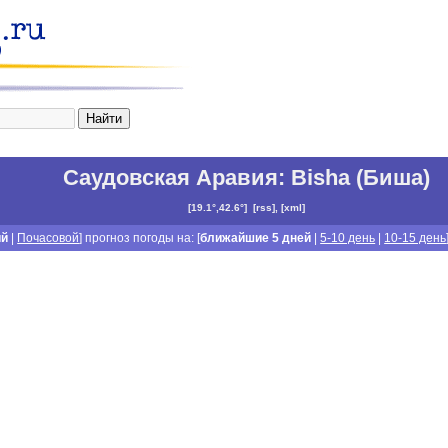
Саудовская Аравия
:
Bisha (Биша)
[
19.1°,42.6°
]
[
rss
], [
xml
]
ий
|
Почасовой
] прогноз погоды на: [
ближайшие 5 дней
|
5-10 день
|
10-15 день