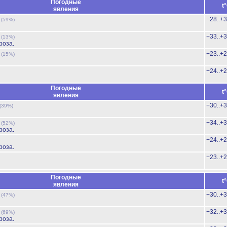
Погодные
t
явления
ь
+28..+
(59%)
ь
+33..+
(13%)
роза.
ь
+23..+
(15%)
+24..+
Погодные
t
явления
+30..+
(39%)
ь
+34..+
(52%)
роза.
+24..+
роза.
+23..+
Погодные
t
явления
ь
+30..+
(47%)
ь
+32..+
(69%)
роза.