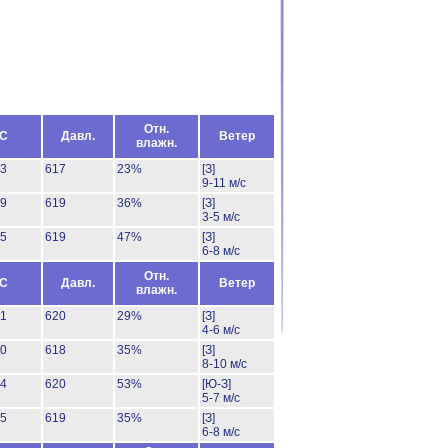
Отн.
°C
Давл.
Ветер
влажн.
33
617
23%
[З]
9-11 м/с
29
619
36%
[З]
3-5 м/с
25
619
47%
[З]
6-8 м/с
Отн.
°C
Давл.
Ветер
влажн.
31
620
29%
[З]
4-6 м/с
30
618
35%
[З]
8-10 м/с
24
620
53%
[Ю-З]
5-7 м/с
25
619
35%
[З]
6-8 м/с