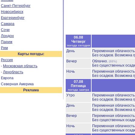
Санкт-Петербург
Новосибирск
Екатеринбург
Самара
Сочи
Лондон
06.08
Четверг
Париж
погода сегодня
Рим
День
Переменная облачност
Карты погоды:
Без осадков.
Возможна г
Россия
Вечер
Облачно.
(88%)
Без существенных осадк
-
Московская область
Ночь
Переменная облачност
-
Ленобласть
Без осадков.
Возможна г
Европа
07.08
Северная Америка
Пятница
Реклама
погода завтра
Утро
Переменная облачност
Без осадков.
Возможна г
День
Переменная облачност
Без осадков.
Возможна г
Вечер
Переменная облачност
Без существенных осадк
Ночь
Переменная облачность
Без существенных осадк