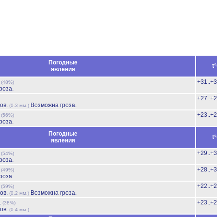
Погодные
t
явления
ь
+31..+
(48%)
роза.
+27..+
ов.
Возможна гроза.
(0.3 мм.)
ь
+23..+
(56%)
роза.
Погодные
t
явления
ь
+29..+
(54%)
роза.
ь
+28..+
(49%)
роза.
ь
+22..+
(59%)
ов.
Возможна гроза.
(0.2 мм.)
.
+23..+
(38%)
ов.
(0.4 мм.)