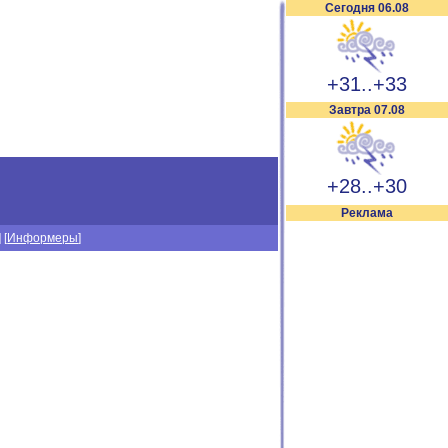
Сегодня 06.08
+31..+33
Завтра 07.08
+28..+30
Реклама
] [
Информеры
]