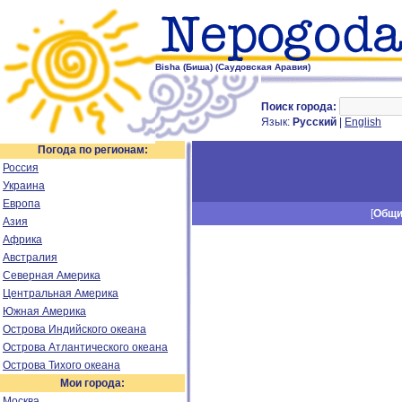
Bisha (Биша) (Саудовская Аравия)
Поиск города:
Язык:
Русский
|
English
Погода по регионам:
Россия
Украина
Европа
[
Общ
Азия
Африка
Австралия
Северная Америка
Центральная Америка
Южная Америка
Острова Индийского океана
Острова Атлантического океана
Острова Тихого океана
Мои города:
Москва