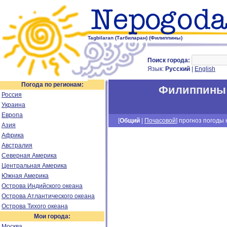
Tagbilaran (Тагбиларан) (Филиппины)
Поиск города:
Язык:
Русский
|
English
Погода по регионам:
Филиппины
Россия
Украина
Европа
[
Общий
|
Почасовой
] прогноз погоды н
Азия
Африка
Австралия
Северная Америка
Центральная Америка
Южная Америка
Острова Индийского океана
Острова Атлантического океана
Острова Тихого океана
Мои города:
Москва