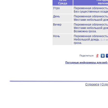
12.08
Погодн
Среда
явлен
Утро
Переменная облачност
Без существенных осадк
День
Переменная облачност
Местами небольшой до
Вечер
Переменная облачност
Местами небольшой до
Возможна гроза.
Ночь
Переменная облачност
Небольшой дождь.
(1.4 м
гроза.
Поделиться
Погодные информеры для веб-м
О проекте
|
О пр