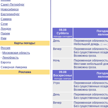
Санкт-Петербург
Новосибирск
Екатеринбург
Самара
Сочи
Лондон
08.08
Погодн
Суббота
Париж
явлен
погода сегодня
Рим
День
Переменная облачност
Карты погоды:
Небольшой дождь.
(1 мм.
Россия
Вечер
Переменная облачност
Без существенных осадк
-
Московская область
Возможна гроза.
-
Ленобласть
Ночь
Переменная облачност
Европа
Местами небольшой до
Северная Америка
Возможна гроза.
Реклама
09.08
Погодн
Воскресенье
явлен
погода завтра
Утро
Переменная облачност
Без существенных осадк
Возможна гроза.
День
Переменная облачност
Без существенных осадк
Вечер
Переменная облачност
Без существенных осадк