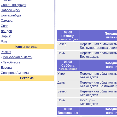
Санкт-Петербург
Новосибирск
Екатеринбург
Самара
Сочи
Лондон
07.08
Погодн
Пятница
Париж
явлен
погода сегодня
Рим
Вечер
Переменная облачност
Карты погоды:
Без существенных осадк
Россия
Ночь
Переменная облачност
Без осадков.
-
Московская область
08.08
-
Ленобласть
Погодн
Суббота
явлен
Европа
погода завтра
Северная Америка
Утро
Переменная облачност
Без осадков.
Реклама
День
Переменная облачность
Без осадков.
Возможна г
Вечер
Переменная облачност
Без осадков.
Ночь
Ясно.
(5%)
Без осадков.
09.08
Погодн
Воскресенье
явлен