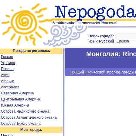
Rinchinlhumbe (Ринчинлхумбе) (Монголия)
Поиск города:
Язык:
Русский
|
English
Погода по регионам:
Монголия
:
Rin
Россия
Украина
Европа
[
Общий
|
Почасовой
] прогноз погоды н
Азия
Африка
Австралия
Северная Америка
Центральная Америка
Южная Америка
Острова Индийского океана
Острова Атлантического океана
Острова Тихого океана
Мои города:
Москва