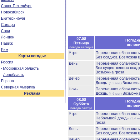
Санкт-Петербург
Новосибирск
Екатеринбург
Самара
Сочи
Лондон
07.08
Погодн
Пятница
Париж
явлен
погода сегодня
Рим
Утро
Переменная облачност
Карты погоды:
Без осадков.
Возможна г
Россия
День
Переменная облачност
Без существенных осадк
-
Московская область
Возможна гроза.
-
Ленобласть
Вечер
Переменная облачност
Европа
Дождь.
Возможна
(6.2 мм.)
Северная Америка
Ночь
Переменная облачност
Реклама
Дождь.
Возможна
(4.6 мм.)
08.08
Погодн
Суббота
явлен
погода завтра
Утро
Переменная облачност
Небольшой дождь.
(1.4 м
гроза.
День
Переменная облачност
Без осадков.
Возможна г
Вечер
Переменная облачност