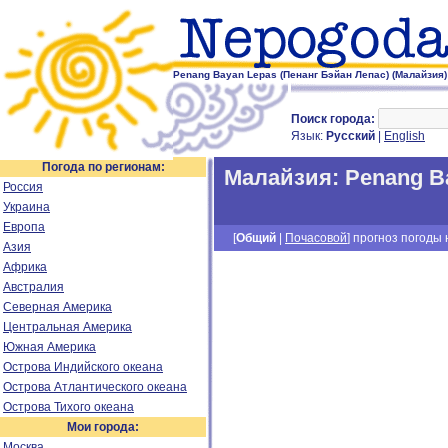
Penang Bayan Lepas (Пенанг Бэйан Лепас) (Малайзия)
Поиск города:
Язык:
Русский
|
English
Погода по регионам:
Малайзия
:
Penang B
Россия
Украина
Европа
[
Общий
|
Почасовой
] прогноз погоды н
Азия
Африка
Австралия
Северная Америка
Центральная Америка
Южная Америка
Острова Индийского океана
Острова Атлантического океана
Острова Тихого океана
Мои города:
Москва