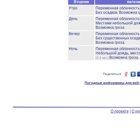
Вторник
явлен
Утро
Переменная облачност
Без осадков.
Возможна г
День
Переменная облачност
Местами небольшой до
Возможна гроза.
Вечер
Переменная облачност
Без существенных осадк
Возможна гроза.
Ночь
Переменная облачност
Небольшой дождь, мест
Возможна гроза.
(3.4 мм.)
Поделиться
Погодные информеры для веб-м
О проекте
|
О пр