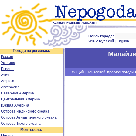
Kuantan (Куантан) (Малайзия)
Поиск города:
Язык:
Русский
|
English
Погода по регионам:
Малайз
Россия
Украина
Европа
[
Общий
|
Почасовой
] прогноз погоды н
Азия
Африка
Австралия
Северная Америка
Центральная Америка
Южная Америка
Острова Индийского океана
Острова Атлантического океана
Острова Тихого океана
Мои города:
Москва