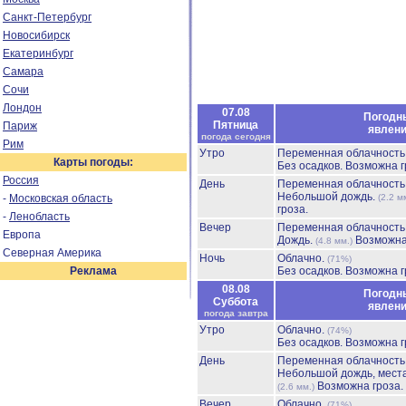
Санкт-Петербург
Новосибирск
Екатеринбург
Самара
Сочи
Лондон
07.08
Погодн
Пятница
Париж
явлен
погода сегодня
Рим
Утро
Переменная облачност
Карты погоды:
Без осадков.
Возможна г
Россия
День
Переменная облачност
Небольшой дождь.
-
Московская область
(2.2 м
гроза.
-
Ленобласть
Вечер
Переменная облачност
Европа
Дождь.
Возможна
(4.8 мм.)
Северная Америка
Ночь
Облачно.
(71%)
Реклама
Без осадков.
Возможна г
08.08
Погодн
Суббота
явлен
погода завтра
Утро
Облачно.
(74%)
Без осадков.
Возможна г
День
Переменная облачност
Небольшой дождь, мест
Возможна гроза.
(2.6 мм.)
Вечер
Облачно.
(71%)