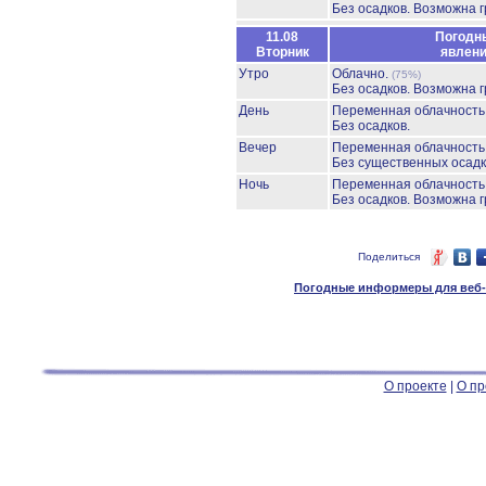
Без осадков.
Возможна г
11.08
Погодн
Вторник
явлен
Утро
Облачно.
(75%)
Без осадков.
Возможна г
День
Переменная облачност
Без осадков.
Вечер
Переменная облачност
Без существенных осадк
Ночь
Переменная облачност
Без осадков.
Возможна г
Поделиться
Погодные информеры для веб-м
О проекте
|
О пр