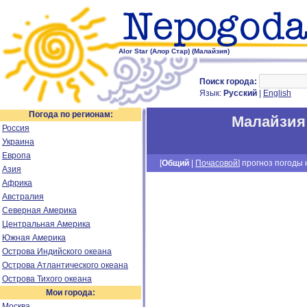
Alor Star (Алор Стар) (Малайзия)
Поиск города:
Язык:
Русский
|
English
Погода по регионам:
Малайзия
Россия
Украина
Европа
[
Общий
|
Почасовой
] прогноз погоды н
Азия
Африка
Австралия
Северная Америка
Центральная Америка
Южная Америка
Острова Индийского океана
Острова Атлантического океана
Острова Тихого океана
Мои города:
Москва