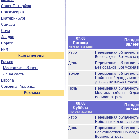
Санкт-Петербург
Новосибирск
Екатеринбург
Самара
Сочи
Лондон
07.08
Погодн
Пятница
Париж
явлен
погода сегодня
Рим
Утро
Переменная облачност
Карты погоды:
Без осадков.
Возможна г
Россия
День
Переменная облачност
Без осадков.
Возможна г
-
Московская область
Вечер
Переменная облачност
-
Ленобласть
Небольшой дождь, мест
Европа
Возможна гроза.
(2.8 мм.)
Северная Америка
Ночь
Переменная облачност
Реклама
Местами небольшой до
Возможна гроза.
08.08
Погодн
Суббота
явлен
погода завтра
Утро
Переменная облачност
Небольшой дождь.
(1.2 м
День
Переменная облачност
Без существенных осадк
Возможна гроза.