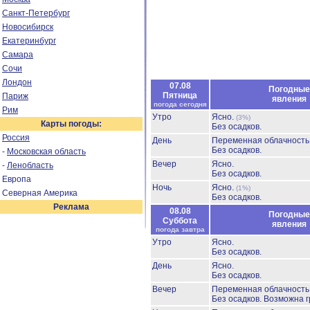
Санкт-Петербург
Новосибирск
Екатеринбург
Самара
Сочи
Лондон
07.08
Погодные
Пятница
Париж
явления
погода сегодня
Рим
Утро
Ясно.
(3%)
Карты погоды:
Без осадков.
Россия
День
Переменная облачност
Без осадков.
-
Московская область
Вечер
Ясно.
-
Ленобласть
Без осадков.
Европа
Ночь
Ясно.
(1%)
Северная Америка
Без осадков.
Реклама
08.08
Погодные
Суббота
явления
погода завтра
Утро
Ясно.
Без осадков.
День
Ясно.
Без осадков.
Вечер
Переменная облачность
Без осадков.
Возможна г