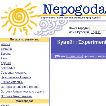
Experimental Farm (Експериментал Фарм) (Кувейт)
Поиск города:
Язык:
Русский
|
English
Погода по регионам:
Кувейт
:
Experimen
Россия
Украина
Европа
[
Общий
|
Почасовой
] прогноз погоды н
Азия
Африка
Австралия
Северная Америка
Центральная Америка
Южная Америка
Острова Индийского океана
Острова Атлантического океана
Острова Тихого океана
Мои города:
Москва