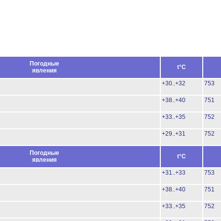
Погодные
t°C
явления
+30..+32
753
+38..+40
751
+33..+35
752
+29..+31
752
Погодные
t°C
явления
+31..+33
753
+38..+40
751
+33..+35
752