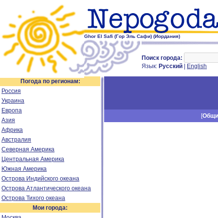
Ghor El Safi (Гор Эль Сафи) (Иордания)
Поиск города:
Язык:
Русский
|
English
Погода по регионам:
Россия
Украина
Европа
[
Общ
Азия
Африка
Австралия
Северная Америка
Центральная Америка
Южная Америка
Острова Индийского океана
Острова Атлантического океана
Острова Тихого океана
Мои города:
Москва