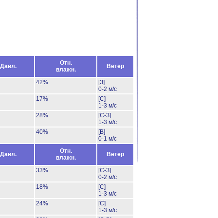
Отн.
Давл.
Ветер
влажн.
42%
[З]
0-2 м/с
17%
[С]
1-3 м/с
28%
[С-З]
1-3 м/с
40%
[В]
0-1 м/с
Отн.
Давл.
Ветер
влажн.
33%
[С-З]
0-2 м/с
18%
[С]
1-3 м/с
24%
[С]
1-3 м/с