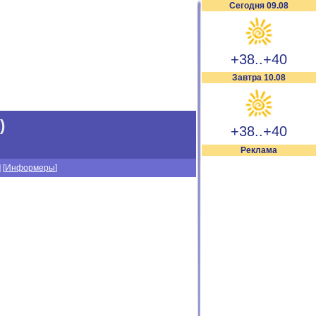
Сегодня 09.08
+38..+40
Завтра 10.08
)
+38..+40
Реклама
] [
Информеры
]