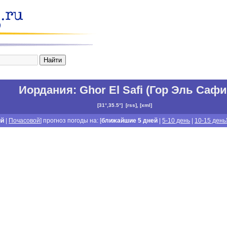
Иордания
:
Ghor El Safi (Гор Эль Сафи
[
31°,35.5°
]
[
rss
], [
xml
]
ий
|
Почасовой
] прогноз погоды на: [
ближайшие 5 дней
|
5-10 день
|
10-15 день