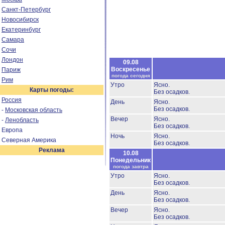
Санкт-Петербург
Новосибирск
Екатеринбург
Самара
Сочи
Лондон
09.08
Воскресенье
Париж
погода сегодня
Рим
Утро
Ясно.
Карты погоды:
Без осадков.
Россия
День
Ясно.
Без осадков.
-
Московская область
Вечер
Ясно.
-
Ленобласть
Без осадков.
Европа
Ночь
Ясно.
Северная Америка
Без осадков.
Реклама
10.08
Понедельник
погода завтра
Утро
Ясно.
Без осадков.
День
Ясно.
Без осадков.
Вечер
Ясно.
Без осадков.