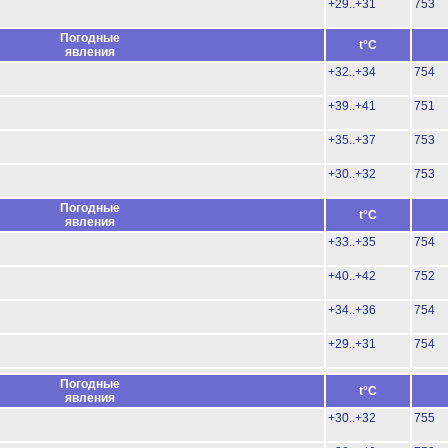
+29..+31
753
Погодные
t°C
явления
+32..+34
754
+39..+41
751
+35..+37
753
+30..+32
753
Погодные
t°C
явления
+33..+35
754
+40..+42
752
+34..+36
754
+29..+31
754
Погодные
t°C
явления
+30..+32
755