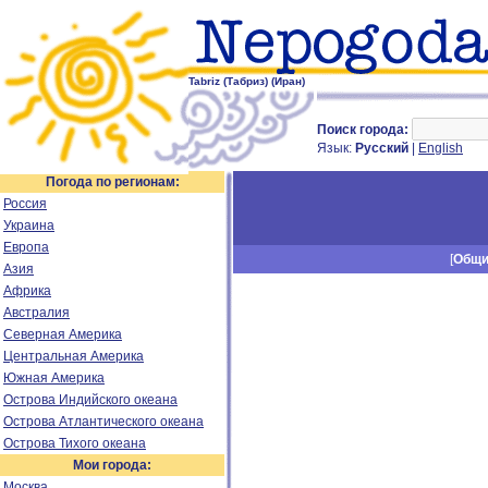
Tabriz (Табриз) (Иран)
Поиск города:
Язык:
Русский
|
English
Погода по регионам:
Россия
Украина
Европа
[
Общ
Азия
Африка
Австралия
Северная Америка
Центральная Америка
Южная Америка
Острова Индийского океана
Острова Атлантического океана
Острова Тихого океана
Мои города:
Москва