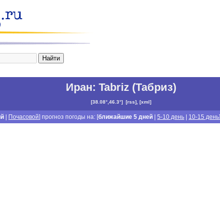
Иран
:
Tabriz (Табриз)
[
38.08°,46.3°
]
[
rss
], [
xml
]
ий
|
Почасовой
] прогноз погоды на: [
ближайшие 5 дней
|
5-10 день
|
10-15 день