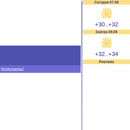
Сегодня 07.08
+30..+32
Завтра 08.08
+32..+34
Реклама
] [
Информеры
]