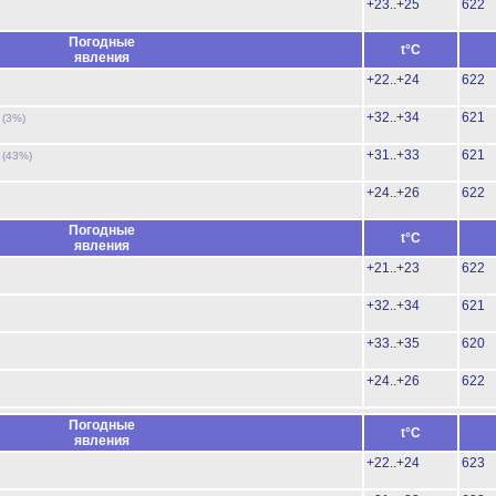
+23..+25
622
Погодные
t°C
явления
+22..+24
622
ь
+32..+34
621
(3%)
ь
+31..+33
621
(43%)
+24..+26
622
Погодные
t°C
явления
+21..+23
622
+32..+34
621
+33..+35
620
+24..+26
622
Погодные
t°C
явления
+22..+24
623