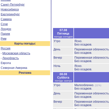
Санкт-Петербург
Новосибирск
Екатеринбург
Самара
Сочи
Лондон
07.08
Пятница
Париж
погода сегодня
Рим
Утро
Ясно.
Карты погоды:
Без осадков.
Россия
День
Переменная облачность
Без осадков.
-
Московская область
Вечер
Переменная облачност
-
Ленобласть
Без осадков.
Европа
Ночь
Ясно.
Северная Америка
Без осадков.
Реклама
08.08
Суббота
погода завтра
Утро
Малооблачно.
(11%)
Без осадков.
День
Переменная облачность
Без осадков.
Вечер
Переменная облачност
Без осадков.