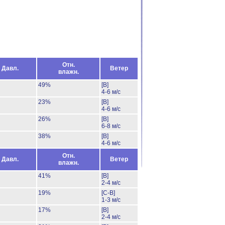
Отн.
Давл.
Ветер
влажн.
49%
[В]
4-6 м/с
23%
[В]
4-6 м/с
26%
[В]
6-8 м/с
38%
[В]
4-6 м/с
Отн.
Давл.
Ветер
влажн.
41%
[В]
2-4 м/с
19%
[С-В]
1-3 м/с
17%
[В]
2-4 м/с