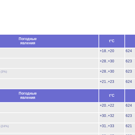
Погодные
t°C
явления
+18..+20
624
+28..+30
623
ь
+28..+30
623
(3%)
+21..+23
624
Погодные
t°C
явления
+20..+22
624
+30..+32
623
ь
+31..+33
621
(24%)