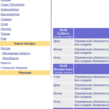
Санкт-Петербург
Новосибирск
Екатеринбург
Самара
Сочи
Лондон
08.08
Суббота
Париж
погода сегодня
Рим
День
Переменная облачность
Карты погоды:
Без осадков.
Россия
Вечер
Переменная облачност
Без осадков.
-
Московская область
Ночь
Переменная облачност
-
Ленобласть
Без осадков.
Возможна г
Европа
09.08
Северная Америка
Воскресенье
Реклама
погода завтра
Утро
Переменная облачност
Без осадков.
День
Переменная облачность
Без осадков.
Вечер
Переменная облачность
Без осадков.
Ночь
Переменная облачност
Без осадков.
Возможна г