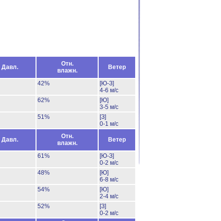
Отн.
Давл.
Ветер
влажн.
42%
[Ю-З]
4-6 м/с
62%
[Ю]
3-5 м/с
51%
[З]
0-1 м/с
Отн.
Давл.
Ветер
влажн.
61%
[Ю-З]
0-2 м/с
48%
[Ю]
6-8 м/с
54%
[Ю]
2-4 м/с
52%
[З]
0-2 м/с