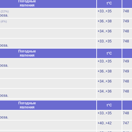
Погодные
t°C
явления
ь
+33..+35
748
(22%)
роза.
ь
+36..+38
749
(4%)
+34..+36
748
+33..+35
748
роза.
Погодные
t°C
явления
+33..+35
749
роза.
+36..+38
749
+34..+36
748
+34..+36
748
роза.
Погодные
t°C
явления
+33..+35
748
роза.
+40..+42
747