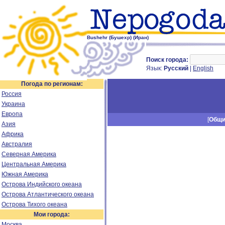
Bushehr (Бушехр) (Иран)
Поиск города:
Язык:
Русский
|
English
Погода по регионам:
Россия
Украина
Европа
[
Общ
Азия
Африка
Австралия
Северная Америка
Центральная Америка
Южная Америка
Острова Индийского океана
Острова Атлантического океана
Острова Тихого океана
Мои города:
Москва