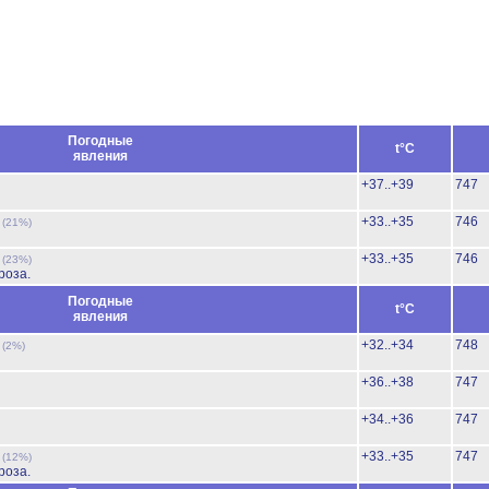
Погодные
t°C
явления
+37..+39
747
ь
+33..+35
746
(21%)
ь
+33..+35
746
(23%)
роза.
Погодные
t°C
явления
ь
+32..+34
748
(2%)
+36..+38
747
+34..+36
747
ь
+33..+35
747
(12%)
роза.