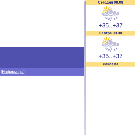
Сегодня 08.08
+35..+37
Завтра 09.08
+35..+37
Реклама
] [
Информеры
]