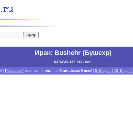
Иран
:
Bushehr (Бушехр)
[
28.92°,50.83°
]
[
rss
], [
xml
]
ий
|
Почасовой
] прогноз погоды на: [
ближайшие 5 дней
|
5-10 день
|
10-15 день