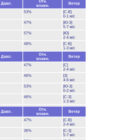
Отн.
Давл.
Ветер
влажн.
53%
[С-В]
0-1 м/с
47%
[Ю-З]
5-7 м/с
57%
[Ю]
2-4 м/с
48%
[С-В]
1-3 м/с
Отн.
Давл.
Ветер
влажн.
47%
[С]
2-4 м/с
46%
[З]
4-6 м/с
53%
[Ю-З]
0-2 м/с
46%
[С-З]
1-3 м/с
Отн.
Давл.
Ветер
влажн.
47%
[С-В]
2-4 м/с
36%
[С-З]
5-7 м/с