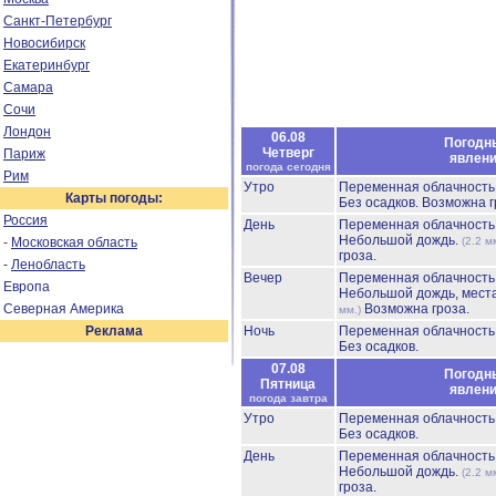
Санкт-Петербург
Новосибирск
Екатеринбург
Самара
Сочи
Лондон
06.08
Погодн
Четверг
Париж
явлен
погода сегодня
Рим
Утро
Переменная облачност
Карты погоды:
Без осадков.
Возможна г
Россия
День
Переменная облачност
Небольшой дождь.
-
Московская область
(2.2 м
гроза.
-
Ленобласть
Вечер
Переменная облачност
Европа
Небольшой дождь, мест
Северная Америка
Возможна гроза.
мм.)
Реклама
Ночь
Переменная облачност
Без осадков.
07.08
Погодн
Пятница
явлен
погода завтра
Утро
Переменная облачност
Без осадков.
День
Переменная облачност
Небольшой дождь.
(2.2 м
гроза.