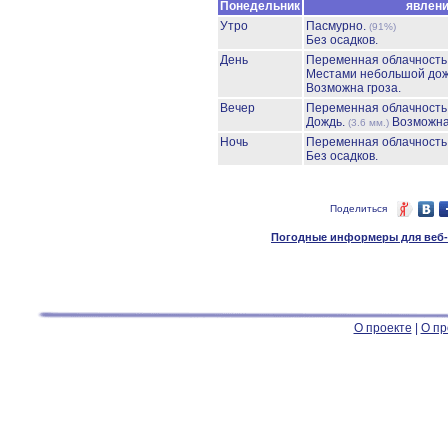
Понедельник
явлен
Утро
Пасмурно.
(91%)
Без осадков.
День
Переменная облачност
Местами небольшой до
Возможна гроза.
Вечер
Переменная облачност
Дождь.
Возможна
(3.6 мм.)
Ночь
Переменная облачност
Без осадков.
Поделиться
Погодные информеры для веб-м
О проекте
|
О пр