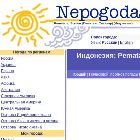
Pematang Siantar (Пематанг Сиантар) (Индонезия)
Поиск города:
Язык:
Русский
|
English
Погода по регионам:
Индонезия
:
Pemata
Россия
Украина
Европа
[
Общий
|
Почасовой
] прогноз погоды н
Азия
Африка
Австралия
Северная Америка
Центральная Америка
Южная Америка
Острова Индийского океана
Острова Атлантического океана
Острова Тихого океана
Мои города:
Москва