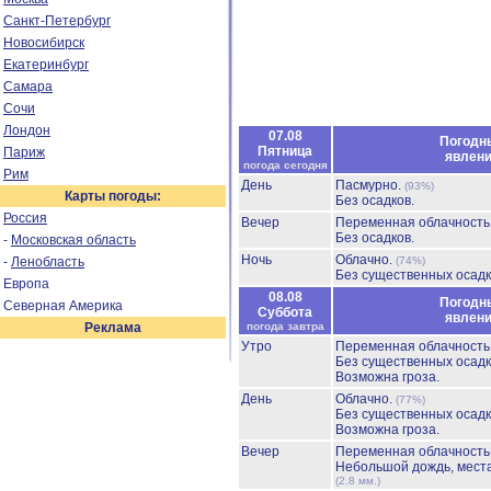
Санкт-Петербург
Новосибирск
Екатеринбург
Самара
Сочи
Лондон
07.08
Погодн
Пятница
Париж
явлен
погода сегодня
Рим
День
Пасмурно.
(93%)
Карты погоды:
Без осадков.
Россия
Вечер
Переменная облачност
Без осадков.
-
Московская область
Ночь
Облачно.
-
Ленобласть
(74%)
Без существенных осадк
Европа
08.08
Погодн
Северная Америка
Суббота
явлен
Реклама
погода завтра
Утро
Переменная облачност
Без существенных осадк
Возможна гроза.
День
Облачно.
(77%)
Без существенных осадк
Возможна гроза.
Вечер
Переменная облачност
Небольшой дождь, мест
(2.8 мм.)