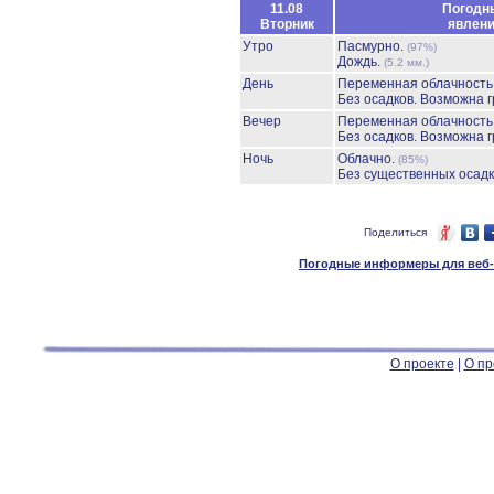
11.08
Погодн
Вторник
явлен
Утро
Пасмурно.
(97%)
Дождь.
(5.2 мм.)
День
Переменная облачност
Без осадков.
Возможна г
Вечер
Переменная облачност
Без осадков.
Возможна г
Ночь
Облачно.
(85%)
Без существенных осадк
Поделиться
Погодные информеры для веб-м
О проекте
|
О пр