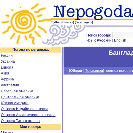
Sylhet (Силхет) (Бангладеш)
Поиск города:
Язык:
Русский
|
English
Погода по регионам:
Бангла
Россия
Украина
Европа
[
Общий
|
Почасовой
] прогноз погоды н
Азия
Африка
Австралия
Северная Америка
Центральная Америка
Южная Америка
Острова Индийского океана
Острова Атлантического океана
Острова Тихого океана
Мои города:
Москва