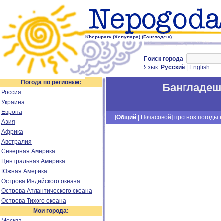
Khepupara (Хепупара) (Бангладеш)
Поиск города:
Язык:
Русский
|
English
Погода по регионам:
Бангладеш
Россия
Украина
Европа
[
Общий
|
Почасовой
] прогноз погоды н
Азия
Африка
Австралия
Северная Америка
Центральная Америка
Южная Америка
Острова Индийского океана
Острова Атлантического океана
Острова Тихого океана
Мои города:
Москва