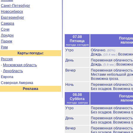
Санкт-Петербург
Новосибирск
Екатеринбург
Самара
Сочи
Лондон
07.08
Погодн
Пятница
Париж
явлен
погода сегодня
Рим
Утро
Облачно.
(80%)
Карты погоды:
Дождь.
Возможн
(10.4 мм.)
Россия
День
Переменная облачност
Дождь.
Возможна
-
Московская область
(5.9 мм.)
Вечер
Переменная облачност
-
Ленобласть
Местами небольшой до
Европа
Возможна гроза.
Северная Америка
Ночь
Переменная облачност
Реклама
Без осадков.
Возможна г
08.08
Погодн
Суббота
явлен
погода завтра
Утро
Переменная облачност
Без осадков.
Возможна г
День
Переменная облачност
Без осадков.
Возможна г
Вечер
Переменная облачност
Без осадков.
Возможна г