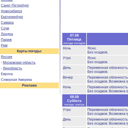
Санкт-Петербург
Новосибирск
Екатеринбург
Самара
Сочи
Лондон
07.08
Пятница
Париж
погода сегодня
Рим
Ночь
Ясно.
Карты погоды:
Без осадков.
Россия
Утро
Ясно.
Без осадков.
-
Московская область
День
Переменная облачность
-
Ленобласть
Без осадков.
Европа
Вечер
Переменная облачность
Северная Америка
Без осадков.
Возможна г
Реклама
Ночь
Переменная облачност
Без осадков.
Возможна г
08.08
Суббота
погода завтра
Утро
Переменная облачност
Без осадков.
Возможна г
День
Переменная облачность
Без осадков.
Возможна г