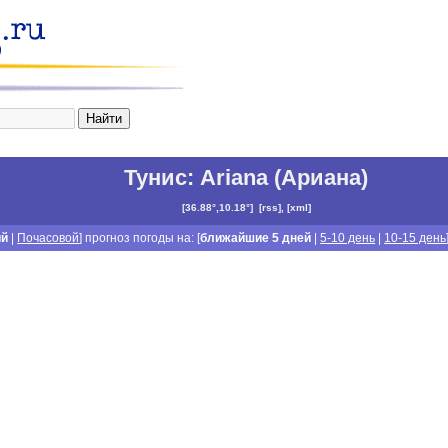
Тунис
:
Ariana (Ариана)
[
36.88°,10.18°
]
[
rss
], [
xml
]
ий
|
Почасовой
] прогноз погоды на: [
ближайшие 5 дней
|
5-10 день
|
10-15 день