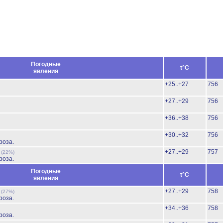
Погодные
t°C
явления
+25..+27
756
+27..+29
756
+36..+38
756
+30..+32
756
роза.
ь
+27..+29
757
(22%)
роза.
Погодные
t°C
явления
ь
+27..+29
758
(27%)
роза.
+34..+36
758
роза.