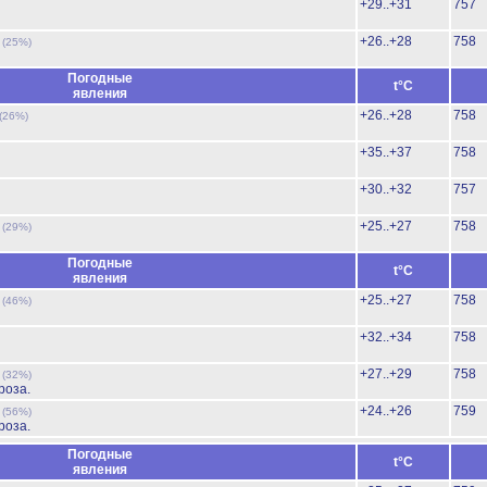
+29..+31
757
ь
+26..+28
758
(25%)
Погодные
t°C
явления
+26..+28
758
(26%)
+35..+37
758
+30..+32
757
ь
+25..+27
758
(29%)
Погодные
t°C
явления
ь
+25..+27
758
(46%)
+32..+34
758
ь
+27..+29
758
(32%)
роза.
ь
+24..+26
759
(56%)
роза.
Погодные
t°C
явления