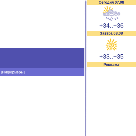
Сегодня 07.08
+34..+36
Завтра 08.08
+33..+35
Реклама
] [
Информеры
]