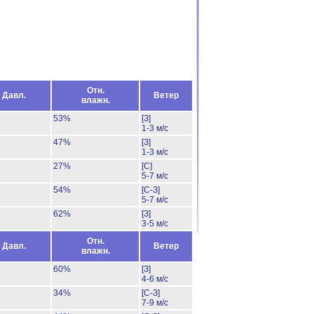
Отн.
Давл.
Ветер
влажн.
53%
[З]
1-3 м/с
47%
[З]
1-3 м/с
27%
[С]
5-7 м/с
54%
[С-З]
5-7 м/с
62%
[З]
3-5 м/с
Отн.
Давл.
Ветер
влажн.
60%
[З]
4-6 м/с
34%
[С-З]
7-9 м/с