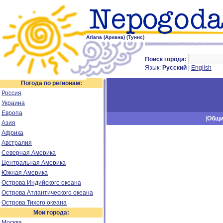
Ariana (Ариана) (Тунис)
Поиск города:
Язык:
Русский
|
English
Погода по регионам:
Россия
Украина
Европа
[
Общ
Азия
Африка
Австралия
Северная Америка
Центральная Америка
Южная Америка
Острова Индийского океана
Острова Атлантического океана
Острова Тихого океана
Мои города:
Москва