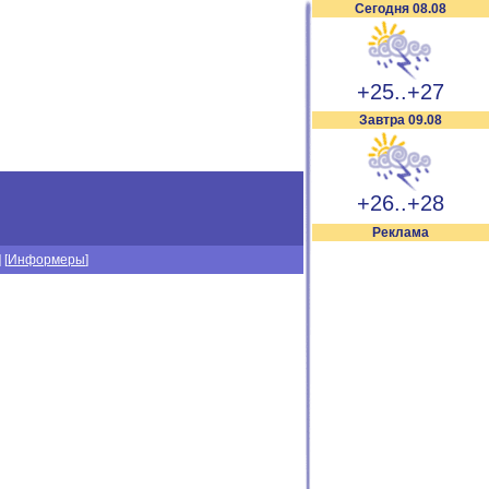
Сегодня 08.08
+25..+27
Завтра 09.08
+26..+28
Реклама
] [
Информеры
]