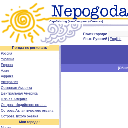
Cap-Skirring (Кап-Скирринг) (Сенегал)
Поиск города:
Язык:
Русский
|
English
Погода по регионам:
Россия
Украина
Европа
[
Общ
Азия
Африка
Австралия
Северная Америка
Центральная Америка
Южная Америка
Острова Индийского океана
Острова Атлантического океана
Острова Тихого океана
Мои города:
Москва