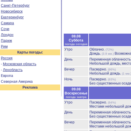
Санкт-Петербург
Новосибирск
Екатеринбург
Самара
Сочи
Лондон
08.08
Суббота
Париж
погода сегодня
Рим
Утро
Облачно.
(72%)
Карты погоды:
Дождь.
Возможна
(3.9 мм.)
Россия
День
Переменная облачност
Небольшой дождь, мест
-
Московская область
Вечер
Пасмурно.
-
Ленобласть
(96%)
Небольшой дождь.
(1 мм.
Европа
Ночь
Пасмурно.
(93%)
Северная Америка
Без существенных осадк
Реклама
09.08
Воскресенье
погода завтра
Утро
Пасмурно.
(94%)
Местами небольшой до
День
Переменная облачност
Без существенных осадк
Вечер
Переменная облачност
Местами небольшой до