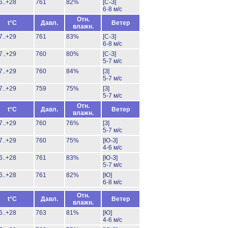
6..+28
761
82%
[С-З]
6-8 м/с
Отн.
t°C
Давл.
Ветер
влажн.
7..+29
761
83%
[С-З]
6-8 м/с
7..+29
760
80%
[С-З]
5-7 м/с
7..+29
760
84%
[З]
5-7 м/с
7..+29
759
75%
[З]
5-7 м/с
Отн.
t°C
Давл.
Ветер
влажн.
7..+29
760
76%
[З]
5-7 м/с
7..+29
760
75%
[Ю-З]
4-6 м/с
6..+28
761
83%
[Ю-З]
5-7 м/с
6..+28
761
82%
[Ю]
6-8 м/с
Отн.
t°C
Давл.
Ветер
влажн.
6..+28
763
81%
[Ю]
4-6 м/с