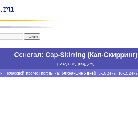
Сенегал
:
Cap-Skirring (Кап-Скирринг)
[
12.4°,-16.8°
]
[
rss
], [
xml
]
ий
|
Почасовой
] прогноз погоды на: [
ближайшие 5 дней
|
5-10 день
|
10-15 день