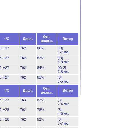
Отн.
t°C
Давл.
Ветер
влажн.
5..+27
762
86%
[Ю]
5-7 м/с
5..+27
762
83%
[Ю]
6-8 м/с
5..+27
762
84%
[Ю-З]
6-8 м/с
5..+27
762
81%
[З]
3-5 м/с
Отн.
t°C
Давл.
Ветер
влажн.
5..+27
763
82%
[З]
2-4 м/с
6..+28
762
78%
[З]
4-6 м/с
6..+28
762
82%
[З]
5-7 м/с