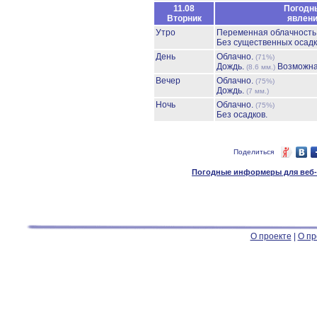
11.08
Погодн
Вторник
явлен
Утро
Переменная облачност
Без существенных осадк
День
Облачно.
(71%)
Дождь.
Возможна
(8.6 мм.)
Вечер
Облачно.
(75%)
Дождь.
(7 мм.)
Ночь
Облачно.
(75%)
Без осадков.
Поделиться
Погодные информеры для веб-м
О проекте
|
О пр