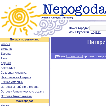
Onitsha (Оницха) (Нигерия)
Поиск города:
Язык:
Русский
|
English
Погода по регионам:
Нигери
Россия
Украина
Европа
[
Общий
|
Почасовой
] прогноз погоды н
Азия
Африка
Австралия
Северная Америка
Центральная Америка
Южная Америка
Острова Индийского океана
Острова Атлантического океана
Острова Тихого океана
Мои города:
Москва