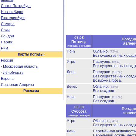
Санкт-Петербург
Новосибирск
Екатеринбург
Самара
Сочи
Лондон
07.08
Погодн
Пятница
Париж
явлен
погода сегодня
Рим
Ночь
Облачно.
(75%)
Карты погоды:
Без существенных осадк
Россия
Утро
Пасмурно.
(96%)
Без существенных осадк
-
Московская область
День
Пасмурно.
-
Ленобласть
(100%)
Без существенных осадк
Европа
Возможна гроза.
Северная Америка
Вечер
Облачно.
(88%)
Реклама
Без осадков.
Ночь
Пасмурно.
(100%)
Без осадков.
08.08
Погодн
Суббота
явлен
погода завтра
Утро
Облачно.
(84%)
Без существенных осадк
День
Переменная облачност
Небольшой дождь, мест