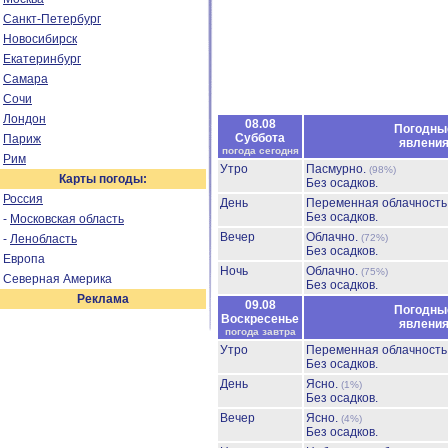
Санкт-Петербург
Новосибирск
Екатеринбург
Самара
Сочи
Лондон
08.08
Погодны
Суббота
Париж
явлени
погода сегодня
Рим
Утро
Пасмурно.
(98%)
Карты погоды:
Без осадков.
Россия
День
Переменная облачност
Без осадков.
-
Московская область
Вечер
Облачно.
-
Ленобласть
(72%)
Без осадков.
Европа
Ночь
Облачно.
(75%)
Северная Америка
Без осадков.
Реклама
09.08
Погодны
Воскресенье
явлени
погода завтра
Утро
Переменная облачност
Без осадков.
День
Ясно.
(1%)
Без осадков.
Вечер
Ясно.
(4%)
Без осадков.