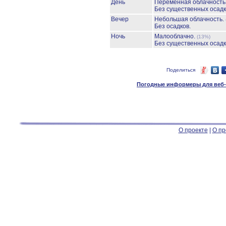
День
Переменная облачность
Без существенных осадк
Вечер
Небольшая облачность.
Без осадков.
Ночь
Малооблачно.
(13%)
Без существенных осадк
Поделиться
Погодные информеры для веб-м
О проекте
|
О пр