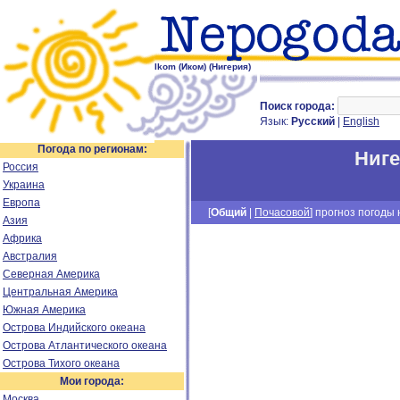
Ikom (Иком) (Нигерия)
Поиск города:
Язык:
Русский
|
English
Погода по регионам:
Ниг
Россия
Украина
Европа
[
Общий
|
Почасовой
] прогноз погоды н
Азия
Африка
Австралия
Северная Америка
Центральная Америка
Южная Америка
Острова Индийского океана
Острова Атлантического океана
Острова Тихого океана
Мои города:
Москва