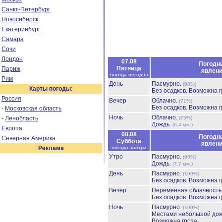
Санкт-Петербург
Новосибирск
Екатеринбург
Самара
Сочи
Лондон
07.08
Погодн
Пятница
Париж
явлен
погода сегодня
Рим
День
Пасмурно.
(98%)
Карты погоды:
Без осадков.
Возможна г
Россия
Вечер
Облачно.
(71%)
Без осадков.
Возможна г
-
Московская область
Ночь
Облачно.
-
Ленобласть
(75%)
Дождь.
(6.4 мм.)
Европа
08.08
Погодн
Северная Америка
Суббота
явлен
Реклама
погода завтра
Утро
Пасмурно.
(98%)
Дождь.
(7.7 мм.)
День
Пасмурно.
(100%)
Без осадков.
Возможна г
Вечер
Переменная облачност
Без осадков.
Возможна г
Ночь
Пасмурно.
(100%)
Местами небольшой до
Возможна гроза.