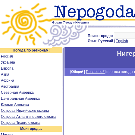
Gusau (Гусау) (Нигерия)
Поиск города:
Язык:
Русский
|
English
Погода по регионам:
Ниге
Россия
Украина
Европа
[
Общий
|
Почасовой
] прогноз погоды н
Азия
Африка
Австралия
Северная Америка
Центральная Америка
Южная Америка
Острова Индийского океана
Острова Атлантического океана
Острова Тихого океана
Мои города:
Москва