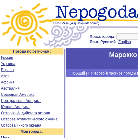
Oued Zem (Уед Зем) (Марокко)
Поиск города:
Язык:
Русский
|
English
Погода по регионам:
Марокко
Россия
Украина
Европа
[
Общий
|
Почасовой
] прогноз погоды н
Азия
Африка
Австралия
Северная Америка
Центральная Америка
Южная Америка
Острова Индийского океана
Острова Атлантического океана
Острова Тихого океана
Мои города:
Москва