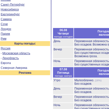
Санкт-Петербург
Новосибирск
Екатеринбург
Самара
Сочи
Лондон
06.08
Погодн
Четверг
Париж
явлен
погода сегодня
Рим
День
Переменная облачност
Карты погоды:
Без осадков.
Возможна г
Россия
Вечер
Переменная облачност
Без существенных осадк
-
Московская область
Возможна гроза.
-
Ленобласть
Ночь
Переменная облачност
Европа
Без существенных осадк
Северная Америка
07.08
Погодн
Реклама
Пятница
явлен
погода завтра
Утро
Малооблачно.
(18%)
Без осадков.
День
Переменная облачност
Без осадков.
Вечер
Переменная облачност
Без осадков.
Ночь
Переменная облачность
Без существенных осадк