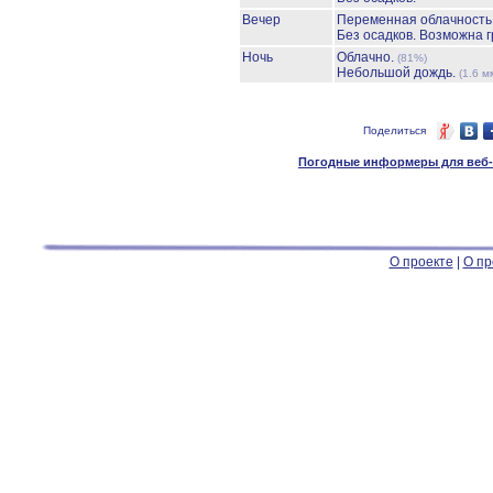
Вечер
Переменная облачност
Без осадков.
Возможна г
Ночь
Облачно.
(81%)
Небольшой дождь.
(1.6 м
Поделиться
Погодные информеры для веб-м
О проекте
|
О пр