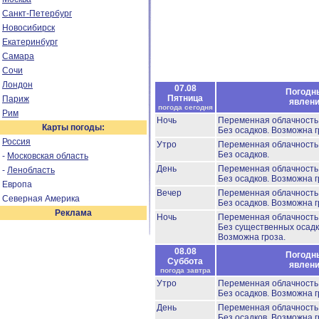
Санкт-Петербург
Новосибирск
Екатеринбург
Самара
Сочи
Лондон
07.08
Погодн
Пятница
Париж
явлен
погода сегодня
Рим
Ночь
Переменная облачност
Карты погоды:
Без осадков.
Возможна г
Россия
Утро
Переменная облачност
Без осадков.
-
Московская область
День
Переменная облачност
-
Ленобласть
Без осадков.
Возможна г
Европа
Вечер
Переменная облачност
Северная Америка
Без осадков.
Возможна г
Реклама
Ночь
Переменная облачност
Без существенных осадк
Возможна гроза.
08.08
Погодн
Суббота
явлен
погода завтра
Утро
Переменная облачност
Без осадков.
Возможна г
День
Переменная облачност
Без осадков.
Возможна г