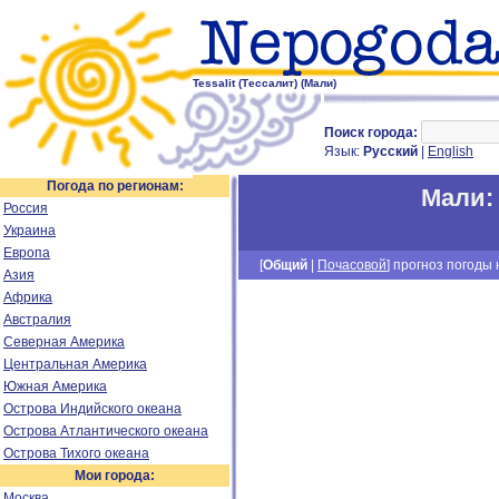
Tessalit (Тессалит) (Мали)
Поиск города:
Язык:
Русский
|
English
Погода по регионам:
Мали
Россия
Украина
Европа
[
Общий
|
Почасовой
] прогноз погоды н
Азия
Африка
Австралия
Северная Америка
Центральная Америка
Южная Америка
Острова Индийского океана
Острова Атлантического океана
Острова Тихого океана
Мои города:
Москва