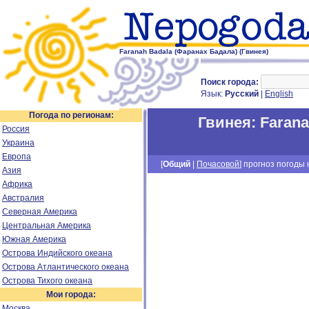
Faranah Badala (Фаранах Бадала) (Гвинея)
Поиск города:
Язык:
Русский
|
English
Погода по регионам:
Гвинея
:
Farana
Россия
Украина
Европа
[
Общий
|
Почасовой
] прогноз погоды н
Азия
Африка
Австралия
Северная Америка
Центральная Америка
Южная Америка
Острова Индийского океана
Острова Атлантического океана
Острова Тихого океана
Мои города:
Москва