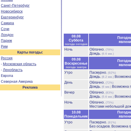
Санкт-Петербург
Новосибирск
Екатеринбург
Самара
Сочи
Лондон
08.08
Погодн
Суббота
Париж
явлен
погода сегодня
Рим
Ночь
Облачно.
(78%)
Карты погоды:
Дождь.
(6.6 мм.)
Россия
09.08
Погодн
Воскресенье
-
Московская область
явлен
погода завтра
-
Ленобласть
Утро
Пасмурно.
(92%)
Европа
Дождь.
Возможна
(8.2 мм.)
Северная Америка
День
Облачно.
(72%)
Дождь.
Возможна г
(6 мм.)
Реклама
Вечер
Облачно.
(83%)
Дождь.
Возможна
(5.6 мм.)
Ночь
Облачно.
(75%)
Местами небольшой до
10.08
Погодн
Понедельник
явлен
Утро
Пасмурно.
(91%)
Без осадков.
Возможна г